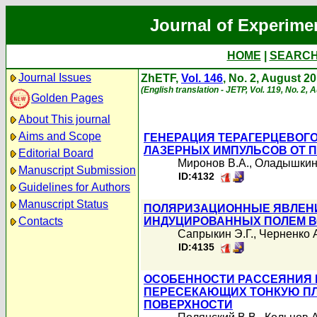
Journal of Experime
HOME
|
SEARC
Journal Issues
ZhETF,
Vol. 146
, No. 2, August 2
(English translation - JETP, Vol. 119, No. 2,
Golden Pages
About This journal
Aims and Scope
ГЕНЕРАЦИЯ ТЕРАГЕРЦЕВОГ
ЛАЗЕРНЫХ ИМПУЛЬСОВ ОТ 
Editorial Board
Миронов В.А.
,
Оладышкин
Manuscript Submission
ID:4132
Guidelines for Authors
Manuscript Status
ПОЛЯРИЗАЦИОННЫЕ ЯВЛЕНИ
Contacts
ИНДУЦИРОВАННЫХ ПОЛЕМ В
Сапрыкин Э.Г.
,
Черненко А
ID:4135
ОСОБЕННОСТИ РАССЕЯНИЯ 
ПЕРЕСЕКАЮЩИХ ТОНКУЮ ПЛ
ПОВЕРХНОСТИ