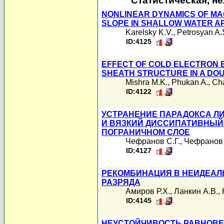
Статистическая, н
NONLINEAR DYNAMICS OF MA
SLOPE IN SHALLOW WATER A
Karelsky K.V.
,
Petrosyan A.
ID:4125
EFFECT OF COLD ELECTRON 
SHEATH STRUCTURE IN A DO
Mishra M.K.
,
Phukan A.
,
Cha
ID:4122
УСТРАНЕНИЕ ПАРАДОКСА ЛИ
И ВЯЗКИЙ ДИССИПАТИВНЫЙ
ПОГРАНИЧНОМ СЛОЕ
Чефранов С.Г.
,
Чефранов 
ID:4127
РЕКОМБИНАЦИЯ В НЕИДЕАЛ
РАЗРЯДА
Амиров Р.Х.
,
Ланкин А.В.
,
ID:4145
НЕУСТОЙЧИВОСТЬ РАВНОВЕ