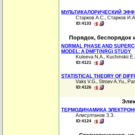
МУЛЬТИКАЛОРИЧЕСКИЙ ЭФФЕ
Старков А.С.
,
Старков И.А
ID:4133
Порядок, беспорядок 
NORMAL PHASE AND SUPERCO
MODEL: A DMFT(NRG) STUDY
Kuleeva N.A.
,
Kuchinskii E.
ID:4121
STATISTICAL THEORY OF DIF
Vaks V.G.
,
Stroev A.Yu.
,
Pan
ID:4126
Элек
ТЕРМОДИНАМИКА ЭЛЕКТРОН
Алисултанов З.З.
ID:4124