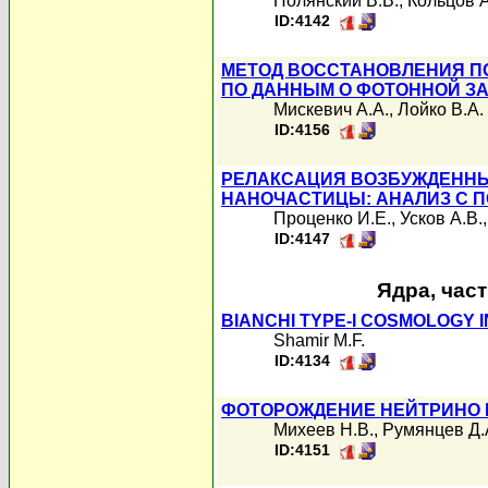
Полянский В.В.
,
Кольцов А
ID:4142
МЕТОД ВОССТАНОВЛЕНИЯ П
ПО ДАННЫМ О ФОТОННОЙ З
Мискевич А.А.
,
Лойко В.А.
ID:4156
РЕЛАКСАЦИЯ ВОЗБУЖДЕННЫ
НАНОЧАСТИЦЫ: АНАЛИЗ С 
Проценко И.Е.
,
Усков А.В.
ID:4147
Ядра, час
BIANCHI TYPE-I COSMOLOGY IN
Shamir M.F.
ID:4134
ФОТОРОЖДЕНИЕ НЕЙТРИНО 
Михеев Н.В.
,
Румянцев Д.
ID:4151