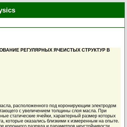
ysics
ОВАНИЕ РЕГУЛЯРНЫХ ЯЧЕИСТЫХ СТРУКТУР В
масла, расположенного под коронирующим электродом
астающего с увеличением толщины слоя масла. При
ные статические ячейки, характерный размер которых
а, которые оказались близкими к измеренным на опыте.
е коронного разряда и параметров неустойчивости