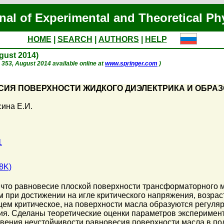
nal of Experimental and Theoretical Ph
HOME
|
SEARCH
|
AUTHORS
|
HELP
ugust 2014)
p. 353, August 2014 available online at
www.springer.com
)
ИЯ ПОВЕРХНОСТИ ЖИДКОГО ДИЭЛЕКТРИКА И ОБРАЗ
ина Е.И.
1
8K)
 что равновесие плоской поверхности трансформаторного 
ым при достижении на игле критического напряжения, возр
м критическое, на поверхности масла образуются регуляр
я. Сделаны теоретические оценки параметров эксперимент
ения неустойчивости равновесия поверхности масла в пол