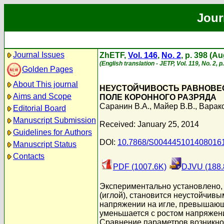
Jour
Journal Issues
ZhETF,
Vol. 146
,
No. 2
, p. 398 (A
(English translation - JETP, Vol. 119, No. 2, 
Golden Pages
About This journal
НЕУСТОЙЧИВОСТЬ РАВНОВЕС
Aims and Scope
ПОЛЕ КОРОННОГО РАЗРЯДА
Саранин В.А.
,
Майер В.В.
,
Варакс
Editorial Board
Manuscript Submission
Received: January 25, 2014
Guidelines for Authors
DOI:
10.7868/S004445101408016
Manuscript Status
Contacts
PDF (1007.6K)
DJVU (188.
Экспериментально установлено,
(иглой), становится неустойчив
напряжении на игле, превышающе
уменьшается с ростом напряжени
Сравнение параметров возникнов