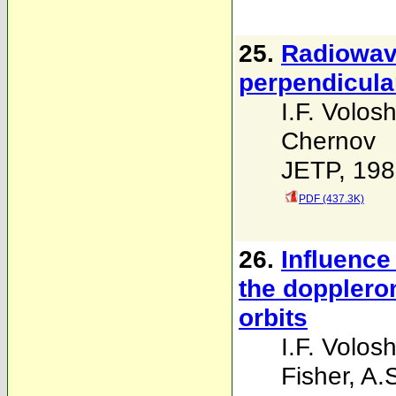
25.
Radiowave
perpendicula
I.F. Volosh
Chernov
JETP, 198
PDF (437.3K)
26.
Influence 
the doppleron
orbits
I.F. Volosh
Fisher
,
A.