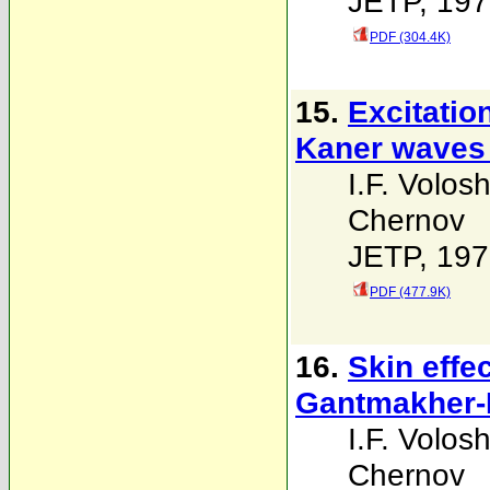
JETP, 197
PDF (304.4K)
15.
Excitatio
Kaner waves 
I.F. Volosh
Chernov
JETP, 197
PDF (477.9K)
16.
Skin effec
Gantmakher-K
I.F. Volosh
Chernov