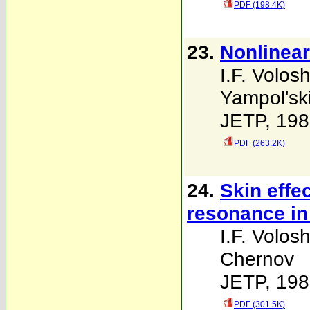
PDF (198.4K)
23.
Nonlinear
I.F. Volosh
Yampol'ski
JETP, 198
PDF (263.2K)
24.
Skin effe
resonance in
I.F. Volosh
Chernov
JETP, 198
PDF (301.5K)