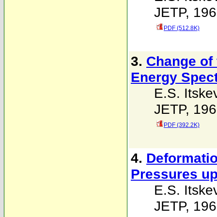
JETP, 196
PDF (512.8K)
3.
Change of 
Energy Spect
E.S. Itske
JETP, 196
PDF (392.2K)
4.
Deformatio
Pressures up
E.S. Itske
JETP, 196