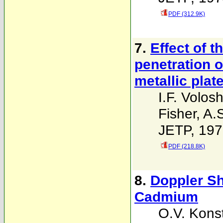
PDF (312.9K)
7.
Effect of t
penetration 
metallic plat
I.F. Volosh
Fisher
,
A.
JETP, 197
PDF (218.8K)
8.
Doppler Sh
Cadmium
O.V. Kons