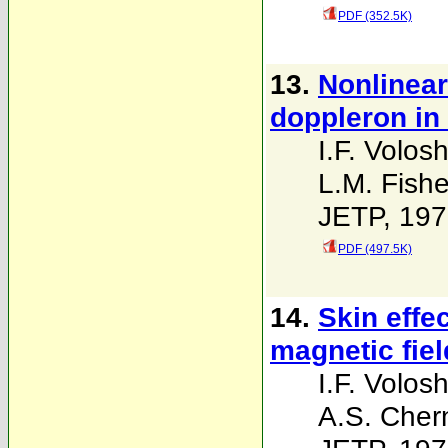
PDF (352.5K)
13.
Nonlinear
doppleron i
I.F. Volosh
L.M. Fishe
JETP, 197
PDF (497.5K)
14.
Skin effe
magnetic fiel
I.F. Volosh
A.S. Cher