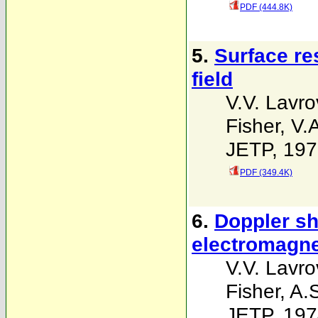
PDF (444.8K)
5.
Surface re
field
V.V. Lavr
Fisher
,
V.
JETP, 197
PDF (349.4K)
6.
Doppler sh
electromagne
V.V. Lavr
Fisher
,
A.
JETP, 197