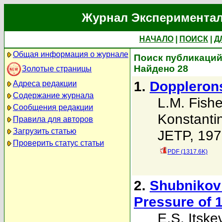
Журнал Экспериментал
НАЧАЛО
|
ПОИСК
|
Д
Общая информация о журнале
Поиск публикаций 
Найдено 28
Золотые страницы
1.
Doppleron
Адреса редакции
Содержание журнала
L.M. Fishe
Сообщения редакции
Konstanti
Правила для авторов
Загрузить статью
JETP, 197
Проверить статус статьи
PDF (1317.6K)
2.
Shubnikov 
Pressure of 
E.S. Itske