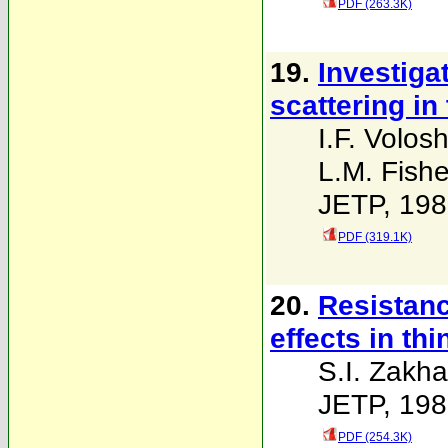
PDF (263.3K)
19.
Investiga
scattering in
I.F. Volosh
L.M. Fishe
JETP, 198
PDF (319.1K)
20.
Resistanc
effects in thi
S.I. Zakh
JETP, 198
PDF (254.3K)