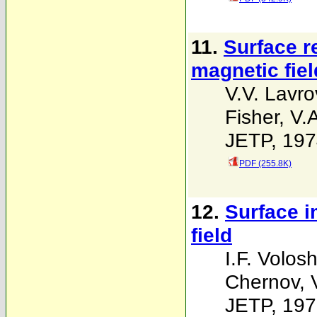
11.
Surface r
magnetic fiel
V.V. Lavr
Fisher
,
V.
JETP, 197
PDF (255.8K)
12.
Surface 
field
I.F. Volosh
Chernov
,
JETP, 197