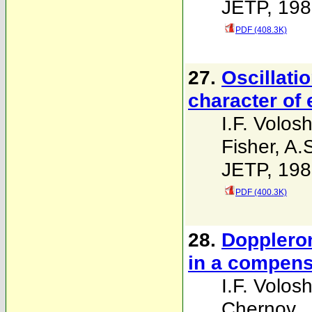
JETP, 198
PDF (408.3K)
27.
Oscillati
character of 
I.F. Volosh
Fisher
,
A.
JETP, 198
PDF (400.3K)
28.
Dopplero
in a compens
I.F. Volosh
Chernov