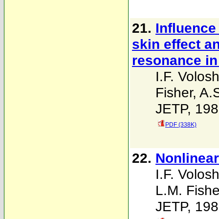
21.
Influence
skin effect a
resonance in 
I.F. Volosh
Fisher
,
A.
JETP, 198
PDF (338K)
22.
Nonlinear
I.F. Volosh
L.M. Fishe
JETP, 198