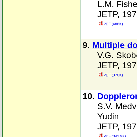
L.M. Fishe
JETP, 197
PDF (488K)
9.
Multiple d
V.G. Skob
JETP, 197
PDF (370K)
10.
Dopplero
S.V. Med
Yudin
JETP, 197
PDF (342.9K)