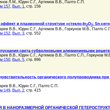
инов Л.М.
,
Юдин С.Г.
,
Артемов В.В.
,
Палто С.П.
м 157
,
Вып. 1
, стр. 156
эффект в плазмонной структуре «стекло-In
O
: Sn-сег
2
3
арев В.В.
,
Юдин С.Г.
,
Артемов В.В.
,
Горкунов М.В.
,
Палто С.
м 152
,
Вып. 3
, стр. 552
ускания света субволновыми алюминиевыми решетка
арев В.В.
,
Юдин С.Г.
,
Артемов В.В.
,
Палто С.П.
,
Горкунов М.
м 150
,
Вып. 5
, стр. 896
чувствительность органического полупроводника при
арев В.В.
,
Юдин С.Г.
,
Палто С.П.
м 149
,
Вып. 2
, стр. 415
 В НАНОРАЗМЕРНОЙ ОРГАНИЧЕСКОЙ ГЕТЕРОСТРУКТ