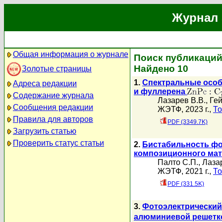
Журнал 
Общая информация о журнале
Поиск публикаций 
Найдено 10
Золотые страницы
1.
Спектральные особ
Адреса редакции
и фуллерена
Содержание журнала
Лазарев В.В.
,
Гей
Сообщения редакции
ЖЭТФ, 2023 г.,
То
Правила для авторов
PDF (3349.7K)
Загрузить статью
Проверить статус статьи
2.
Бистабильность фо
композиционного ма
Палто С.П.
,
Лаза
ЖЭТФ, 2021 г.,
То
PDF (331.5K)
3.
Фотоэлектрический
алюминиевой решетк