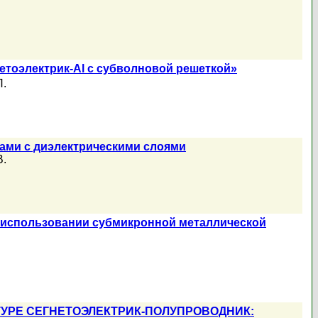
нетоэлектрик-Al с субволновой решеткой»
П.
ми с диэлектрическими слоями
В.
 использовании субмикронной металлической
УРЕ СЕГНЕТОЭЛЕКТРИК-ПОЛУПРОВОДНИК: