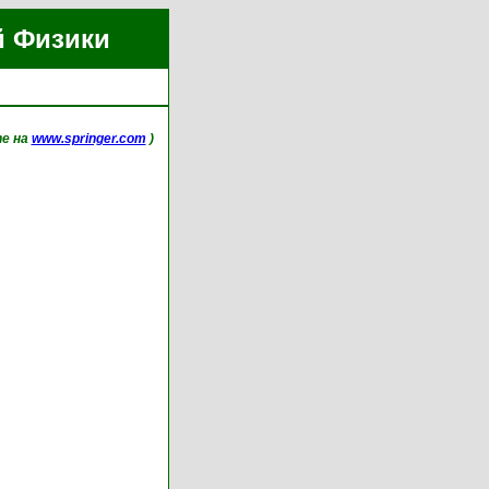
й Физики
ne на
www.springer.com
)