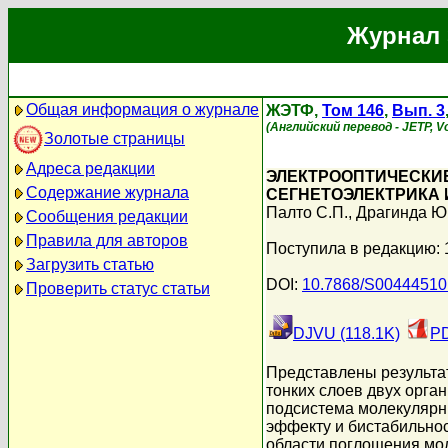
Журнал 
Общая информация о журнале
ЖЭТФ,
Том 146
,
Вып. 3
(Английский перевод - JETP, Vo
Золотые страницы
Адреса редакции
ЭЛЕКТРООПТИЧЕСКИ
Содержание журнала
СЕГНЕТОЭЛЕКТРИКА 
Палто С.П.
,
Драгинда Ю
Сообщения редакции
Правила для авторов
Поступила в редакцию: 
Загрузить статью
DOI:
10.7868/S0044451
Проверить статус статьи
DJVU (118.1K)
PD
Представлены результат
тонких слоев двух орган
подсистема молекулярн
эффекту и бистабильнос
области поглощения мо