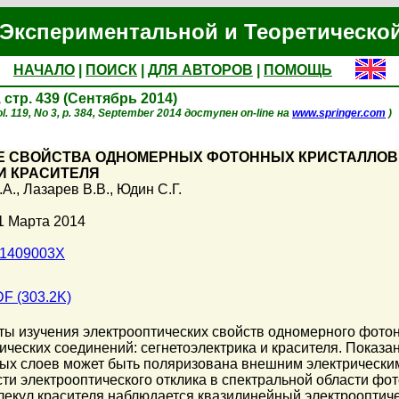
Экспериментальной и Теоретическо
НАЧАЛО
|
ПОИСК
|
ДЛЯ АВТОРОВ
|
ПОМОЩЬ
, стр. 439 (Сентябрь 2014)
l. 119, No 3, p. 384, September 2014 доступен on-line на
www.springer.com
)
Е СВОЙСТВА ОДНОМЕРНЫХ ФОТОННЫХ КРИСТАЛЛОВ
И КРАСИТЕЛЯ
.А.
,
Лазарев В.В.
,
Юдин С.Г.
1 Марта 2014
01409003X
F (303.2K)
ы изучения электрооптических свойств одномерного фотон
ических соединений: сегнетоэлектрика и красителя. Показан
ых слоев может быть поляризована внешним электрическим
ти электрооптического отклика в спектральной области фот
лекул красителя наблюдается квазилинейный электроопти