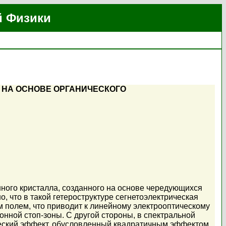
й Физики
 НА ОСНОВЕ ОРГАНИЧЕСКОГО
ного кристалла, созданного на основе чередующихся
о, что в такой гетероструктуре сегнетоэлектрическая
 полем, что приводит к линейному электрооптическому
онной стоп-зоны. С другой стороны, в спектральной
ческий эффект, обусловленный квадратичным эффектом