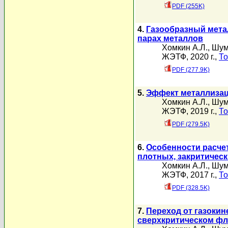
PDF (255K)
4.
Газообразный метал
парах металлов
Хомкин А.Л.
,
Шум
ЖЭТФ, 2020 г.,
То
PDF (277.9K)
5.
Эффект металлизац
Хомкин А.Л.
,
Шум
ЖЭТФ, 2019 г.,
То
PDF (279.5K)
6.
Особенности расче
плотных, закритичес
Хомкин А.Л.
,
Шум
ЖЭТФ, 2017 г.,
То
PDF (328.5K)
7.
Переход от газоки
сверхкритическом фл