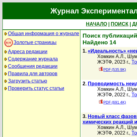
Журнал Экспериментал
НАЧАЛО
|
ПОИСК
|
Д
Общая информация о журнале
Поиск публикаций
Найдено 14
Золотые страницы
1.
«Идеальность» «не
Адреса редакции
Хомкин А.Л.
,
Шум
Содержание журнала
ЖЭТФ, 2023 г.,
То
Сообщения редакции
PDF (535.9K)
Правила для авторов
Загрузить статью
2.
Проводимость неид
Проверить статус статьи
Хомкин А.Л.
,
Шум
ЖЭТФ, 2022 г.,
То
PDF (691.4K)
3.
Новый класс фазов
химических реакций 
Хомкин А.Л.
,
Шум
ЖЭТФ, 2022 г.,
То