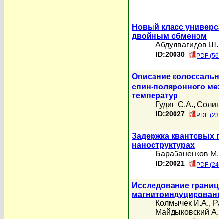
Новый класс универс
двойным обменом
Абдулвагидов Ш.
ID:20030
PDF (56
Описание колоссальн
спин-поляронного ме
температур
Гудин С.А.
,
Солин
ID:20027
PDF (23
Задержка квантовых 
наноструктурах
Барабаненков М
ID:20021
PDF (24
Исследование границ 
магнитоиндуцированн
Колмычек И.А.
,
Р
Майдыковский А.