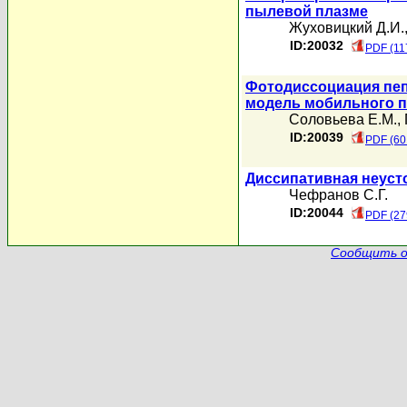
пылевой плазме
Жуховицкий Д.И.
ID:20032
PDF (11
Фотодиссоциация пеп
модель мобильного 
Соловьева Е.М.
,
ID:20039
PDF (60
Диссипативная неуст
Чефранов С.Г.
ID:20044
PDF (27
Сообщить о