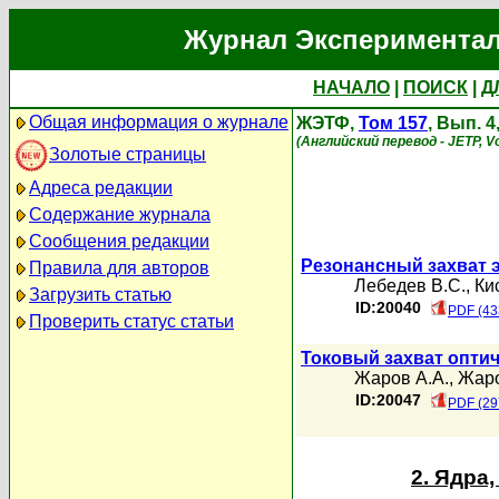
Журнал Экспериментал
НАЧАЛО
|
ПОИСК
|
Д
Общая информация о журнале
ЖЭТФ,
Том 157
, Вып. 
(Английский перевод - JETP, Vo
Золотые страницы
Адреса редакции
Содержание журнала
Сообщения редакции
Резонансный захват 
Правила для авторов
Лебедев В.С.
,
Ки
Загрузить статью
ID:20040
PDF (43
Проверить статус статьи
Токовый захват опти
Жаров А.А.
,
Жаро
ID:20047
PDF (29
2. Ядра