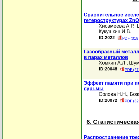
Сравнительное иссл
гетероструктурах ZnO
Хисамеева А.Р.
,
Кукушкин И.В.
ID:2022
PDF (318
Газообразный металл 
в парах металлов
Хомкин А.Л.
,
Шум
ID:20048
PDF (27
Эффект памяти при п
сурьмы
Орлова Н.Н.
,
Бож
ID:20072
PDF (32
6. Статистическа
Распространение тре