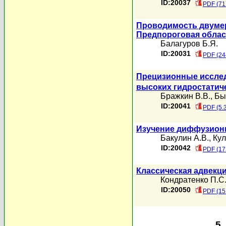
ID:20037
PDF (71
Проводимость двумер
Предпороговая облас
Балагуров Б.Я.
ID:20031
PDF (24
Прецизионные исслед
высоких гидростатиче
Бражкин В.В.
,
Бы
ID:20041
PDF (5.
Изучение диффузионны
Бакулин А.В.
,
Кул
ID:20042
PDF (17
Классическая адвекц
Кондратенко П.С
ID:20050
PDF (15
5