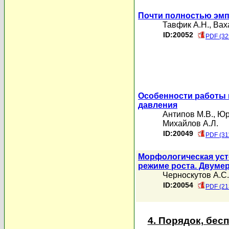
Почти полностью эмп
Тавфик А.Н.
,
Вах
ID:20052
PDF (32
Особенности работы 
давления
Антипов М.В.
,
Юр
Михайлов А.Л.
ID:20049
PDF (31
Морфологическая уст
режиме роста. Двуме
Черноскутов А.С.
ID:20054
PDF (21
4. Порядок, бе