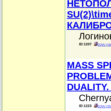
НЕТОПО
SU(2)\tim
КАЛИБР
Логино
ID:1207
DJVU (18
MASS SP
PROBLEM
DUALITY
Chernya
ID:1223
DJVU (25