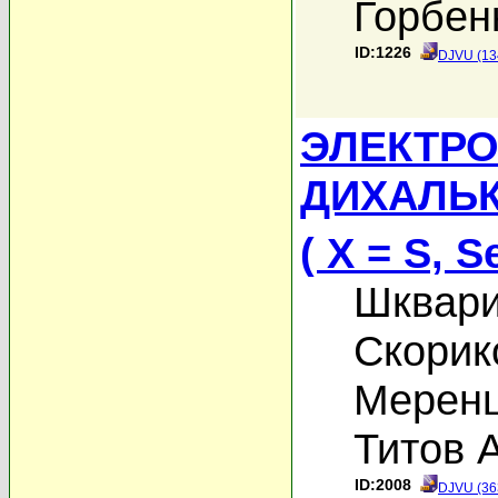
Горбен
ID:1226
DJVU (13
ЭЛЕКТРО
ДИХАЛЬК
( X = S, S
Шквари
Скорик
Меренц
Титов А
ID:2008
DJVU (36