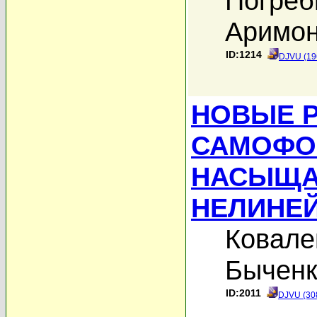
Погреб
Аримон
ID:1214
DJVU (19
НОВЫЕ Р
САМОФО
НАСЫЩ
НЕЛИНЕ
Ковале
Быченк
ID:2011
DJVU (30