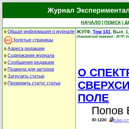
Журнал Экспериментал
НАЧАЛО
|
ПОИСК
|
Д
Общая информация о журнале
ЖЭТФ,
Том 141
, Вып. 
(Английский перевод - JETP, Vo
Золотые страницы
Адреса редакции
Содержание журнала
Сообщения редакции
О СПЕКТ
Правила для авторов
Загрузить статью
СВЕРХС
Проверить статус статьи
ПОЛЕ
Попов 
ID:1220
DJVU (17