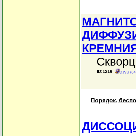
МАГНИТ
ДИФФУЗ
КРЕМНИ
Скворц
ID:1216
DJVU (64
Порядок, бесп
ДИССОЦ