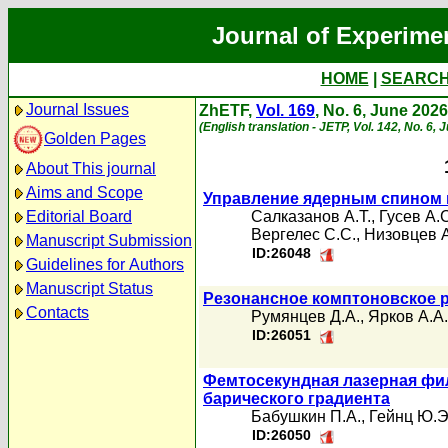
Journal of Experime
HOME
|
SEARC
Journal Issues
ZhETF,
Vol. 169
, No. 6, June 2026
(English translation - JETP, Vol. 142, No. 6, 
Golden Pages
About This journal
Aims and Scope
Управление ядерным спином 
Editorial Board
Салказанов А.Т.
,
Гусев А.
Вергелес С.С.
,
Низовцев А
Manuscript Submission
ID:26048
Guidelines for Authors
Manuscript Status
Резонансное комптоновское р
Contacts
Румянцев Д.А.
,
Ярков А.А.
ID:26051
Фемтосекундная лазерная фил
барического градиента
Бабушкин П.А.
,
Гейнц Ю.Э
ID:26050