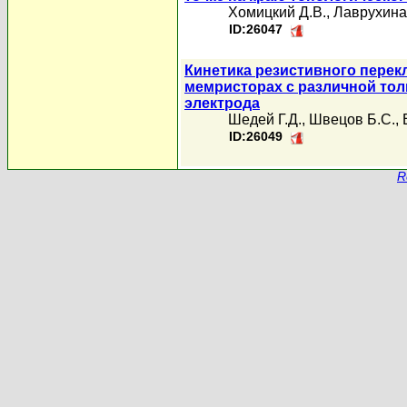
Хомицкий Д.В.
,
Лаврухина
ID:26047
Кинетика резистивного перек
мемристорах с различной то
электрода
Шедей Г.Д.
,
Швецов Б.С.
,
ID:26049
R