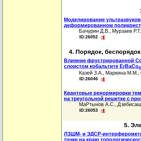
Моделирование ультразвуков
деформированном поликрист
Бачурин Д.В.
,
Мурзаев Р.Т.
ID:26052
4. Порядок, беспорядо
Влияние фрустрированной Co
слоистом кобальтите ErBaCo
4
Казей З.А.
,
Маркина М.М.
,
ID:26046
Квантовые ренормировки тем
на треугольной решетке с п
МаРтынов А.С.
,
Дзебисаш
ID:26053
5. Эл
ЛЗШМ- и ЭДСР-интерферометр
точке на краю топологическо