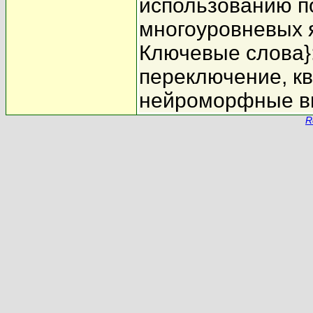
использованию по
многоуровневых 
Ключевые слова}
переключение, к
нейроморфные в
R