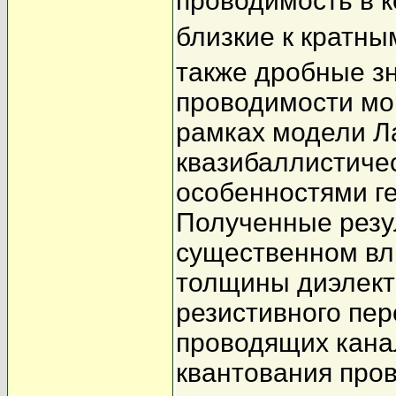
проводимость в к
близкие к кратны
также дробные з
проводимости мо
рамках модели Л
квазибаллистичес
особенностями г
Полученные резу
существенном вл
толщины диэлектр
резистивного пе
проводящих кана
квантования пров