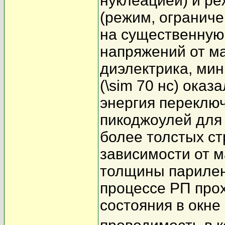
нуклеацией) и р
(режим, огранич
на существенную
напряжений от м
диэлектрика, ми
(\sim 70 нс) ока
энергия переклю
пикоджоулей для
более толстых ст
зависимости от м
толщины парилен
процессе РП про
состояния в окне