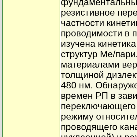
фундаментальны
резистивное пер
частности кинети
проводимости в п
изучена кинетик
структур Me/пари
материалами верх
толщиной диэлект
480 нм. Обнаруж
времен РП в зав
переключающего 
режиму относите
проводящего кан