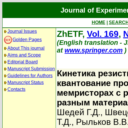
Journal of Experime
HOME
|
SEARC
Journal Issues
ZhETF,
Vol. 169
,
N
Golden Pages
(English translation - 
About This journal
at
www.springer.com
)
Aims and Scope
Editorial Board
Manuscript Submission
Кинетика резис
Guidelines for Authors
квантование пр
Manuscript Status
Contacts
мемристорах с 
разным материа
Шедей Г.Д.
,
Швецо
Т.Д.
,
Рыльков В.В