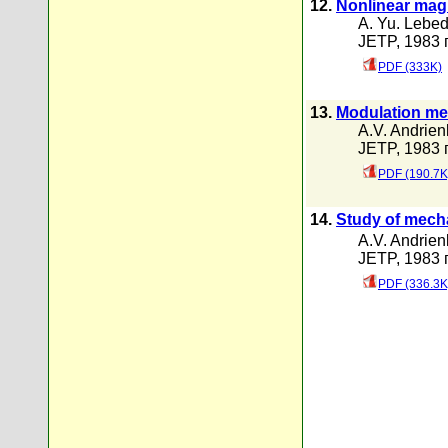
12.
Nonlinear magn
A. Yu. Lebe
JETP, 1983 г
PDF (333K)
13.
Modulation met
A.V. Andrien
JETP, 1983 г
PDF (190.7K
14.
Study of mecha
A.V. Andrien
JETP, 1983 г
PDF (336.3K