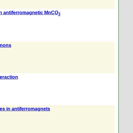
in antiferromagnetic MnCO
3
gnons
teraction
es in antiferromagnets