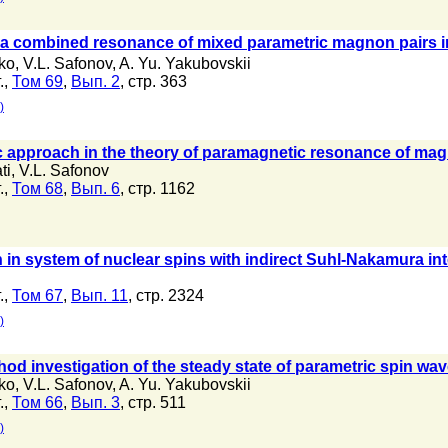
f a combined resonance of mixed parametric magnon pairs 
ko
,
V.L. Safonov
,
A. Yu. Yakubovskii
.,
Том 69
,
Вып. 2
, стр. 363
)
approach in the theory of paramagnetic resonance of ma
ti
,
V.L. Safonov
.,
Том 68
,
Вып. 6
, стр. 1162
n in system of nuclear spins with indirect Suhl-Nakamura in
.,
Том 67
,
Вып. 11
, стр. 2324
)
od investigation of the steady state of parametric spin wav
ko
,
V.L. Safonov
,
A. Yu. Yakubovskii
.,
Том 66
,
Вып. 3
, стр. 511
)