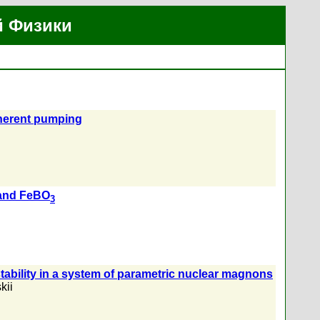
й Физики
oherent pumping
nd FeBO
3
nstability in a system of parametric nuclear magnons
kii