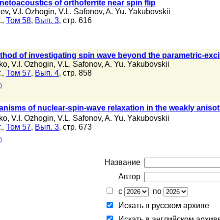
etoacoustics of orthoferrite near spin flip
dev
,
V.I. Ozhogin
,
V.L. Safonov
,
A. Yu. Yakubovskii
.,
Том 58
,
Вып. 3
, стр. 616
hod of investigating spin wave beyond the parametric-exci
ko
,
V.I. Ozhogin
,
V.L. Safonov
,
A. Yu. Yakubovskii
.,
Том 57
,
Вып. 4
, стр. 858
)
nisms of nuclear-spin-wave relaxation in the weakly anis
ko
,
V.I. Ozhogin
,
V.L. Safonov
,
A. Yu. Yakubovskii
.,
Том 57
,
Вып. 3
, стр. 673
)
Название
Автор
с
по
Искать в русском архиве
Искать в английском архив