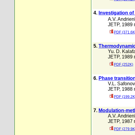
4.
lnvestigation o
A.V. Andrien
JETP, 1989 г
PDF (371.6K
5.
Thermodynamic 
Yu. D. Kalafa
JETP, 1989 г
PDF (252K)
6.
Phase transitio
V.L. Safonov
JETP, 1988 г
PDF (199.2K
7.
Modulation-meth
A.V. Andrien
JETP, 1987 г
PDF (279.9K