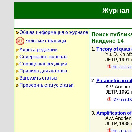
Журнал 
Общая информация о журнале
Поиск публика
Найдено 14
Золотые страницы
1.
Theory of quasi
Адреса редакции
Yu. D. Kalafa
Содержание журнала
JETP, 1991 г
Сообщения редакции
PDF (266.7K
Правила для авторов
Загрузить статью
2.
Parametric exci
Проверить статус статьи
A.V. Andrien
JETP, 1992 г
PDF (388.1K
3.
Amplification of
A.V. Andrien
JETP, 1988 г
PDF (194.2K