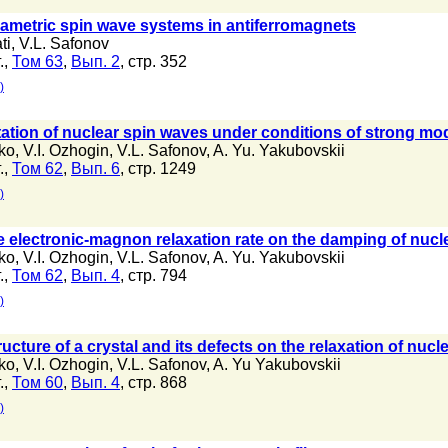
parametric spin wave systems in antiferromagnets
ti
,
V.L. Safonov
.,
Том 63
,
Вып. 2
, стр. 352
)
tation of nuclear spin waves under conditions of strong mod
ko
,
V.I. Ozhogin
,
V.L. Safonov
,
A. Yu. Yakubovskii
.,
Том 62
,
Вып. 6
, стр. 1249
)
he electronic-magnon relaxation rate on the damping of nucl
ko
,
V.I. Ozhogin
,
V.L. Safonov
,
A. Yu. Yakubovskii
.,
Том 62
,
Вып. 4
, стр. 794
)
tructure of a crystal and its defects on the relaxation of nu
ko
,
V.I. Ozhogin
,
V.L. Safonov
,
A. Yu Yakubovskii
.,
Том 60
,
Вып. 4
, стр. 868
)