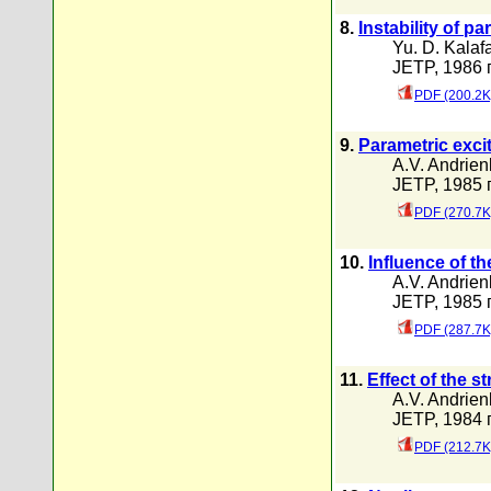
8.
Instability of 
Yu. D. Kalafa
JETP, 1986 г
PDF (200.2K
9.
Parametric exci
A.V. Andrien
JETP, 1985 г
PDF (270.7K
10.
Influence of t
A.V. Andrien
JETP, 1985 г
PDF (287.7K
11.
Effect of the s
A.V. Andrien
JETP, 1984 г
PDF (212.7K