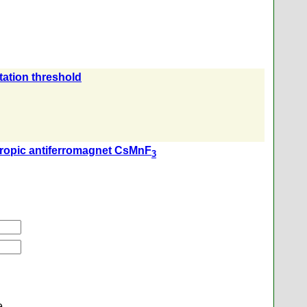
tation threshold
otropic antiferromagnet CsMnF
3
е