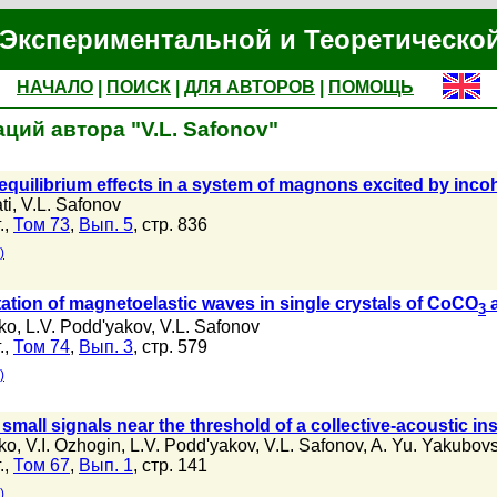
Экспериментальной и Теоретическо
НАЧАЛО
|
ПОИСК
|
ДЛЯ АВТОРОВ
|
ПОМОЩЬ
ций автора "V.L. Safonov"
equilibrium effects in a system of magnons excited by inc
ti
,
V.L. Safonov
.,
Том 73
,
Вып. 5
, стр. 836
)
tation of magnetoelastic waves in single crystals of CoCO
a
3
ko
,
L.V. Podd'yakov
,
V.L. Safonov
.,
Том 74
,
Вып. 3
, стр. 579
)
 small signals near the threshold of a collective-acoustic i
ko
,
V.I. Ozhogin
,
L.V. Podd'yakov
,
V.L. Safonov
,
A. Yu. Yakubovs
.,
Том 67
,
Вып. 1
, стр. 141
)