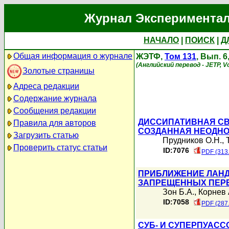
Журнал Экспериментал
НАЧАЛО
|
ПОИСК
|
Д
Общая информация о журнале
ЖЭТФ,
Том 131
, Вып. 
(Английский перевод - JETP, Vo
Золотые страницы
Адреса редакции
Содержание журнала
Сообщения редакции
ДИССИПАТИВНАЯ СВ
Правила для авторов
СОЗДАННАЯ НЕОДН
Загрузить статью
Прудников О.Н.
,
Проверить статус статьи
ID:7076
PDF (313
ПРИБЛИЖЕНИЕ ЛАНД
ЗАПРЕЩЕННЫХ ПЕР
Зон Б.А.
,
Корнев 
ID:7058
PDF (287
СУБ- И СУПЕРПУАС