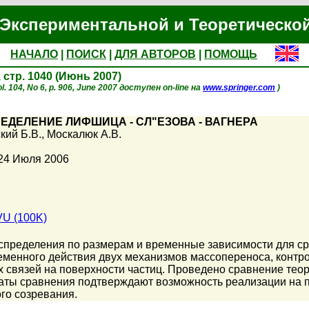
Экспериментальной и Теоретическо
НАЧАЛО
|
ПОИСК
|
ДЛЯ АВТОРОВ
|
ПОМОЩЬ
, стр. 1040 (Июнь 2007)
l. 104, No 6, p. 906, June 2007 доступен on-line на
www.springer.com
)
ДЕЛЕНИЕ ЛИФШИЦА - СЛ"ЕЗОВА - ВАГНЕРА
кий Б.В.
,
Москалюк А.В.
 24 Июля 2006
U (100K)
пределения по размерам и временные зависимости для сре
менного действия двух механизмов массопереноса, контр
 связей на поверхности частиц. Проведено сравнение тео
аты сравнения подтверждают возможность реализации на п
го созревания.