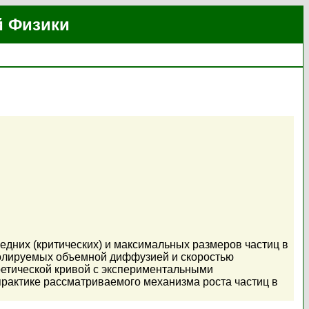
й Физики
дних (критических) и максимальных размеров частиц в
олируемых объемной диффузией и скоростью
ретической кривой с экспериментальными
рактике рассматриваемого механизма роста частиц в