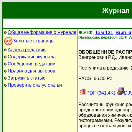
Журнал 
Общая информация о журнале
ЖЭТФ,
Том 131
,
Вып. 6
(Английский перевод - JETP, Vo
Золотые страницы
Адреса редакции
ОБОБЩЕННОЕ РАСПРЕ
Содержание журнала
Венгренович Р.Д.
,
Иванс
Сообщения редакции
Поступила в редакцию:
Правила для авторов
Загрузить статью
PACS: 66.30.Pa
Проверить статус статьи
PDF (341.4K)
DJV
Рассчитаны функция рас
предположении одновре
образования химических
гистограммами. Результ
процессе оствальдовско