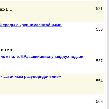
521
ико В.С.
ой среды с крупномасштабными
530
х тел
ном поле. II.Рассеяниевслучаедвухподзон
537
с частичным разупорядочением
554
563