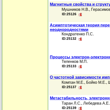
Магнитные свойства и структ
Мушников Н.В.
,
Герасимов
ID:25126
Асимптотическая теория пер
неоднородностями
Кондратенко П.С.
ID:25132
Процессы электрон-электронн
Теленков М.П.
ID:25133
О частотной зависимости имп
Компан М.Е.
,
Бойко М.Е.
,
ID:25137
Метастабильность, электронн
Таран Л.С.
,
Лебедева А.Е.
ID:25139