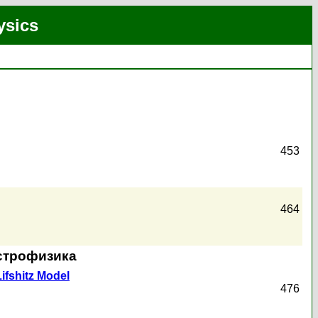
ysics
453
464
астрофизика
ifshitz Model
476