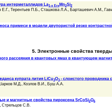
ура интерметаллидов La
Mn
Si
1-x Er
x
2
2
 Е.Г.
,
Терентьев П.Б.
,
Сташкова Л.А.
,
Барташевич А.М.
,
Гав
еноса примеси в модели двупористой резко контрастн
5. Электронные свойства тверды
ого рассеяния в квантовых ямах в квантующем магнит
еданса купрата лития LiCu
O
- слоистого проводника 
3
3
Шарков М.Д.
,
Козлов В.И.
,
Буш А.А.
ые и магнитные свойства пироксена SrCoSi
O
2
6
,
Стрельцов С.В.