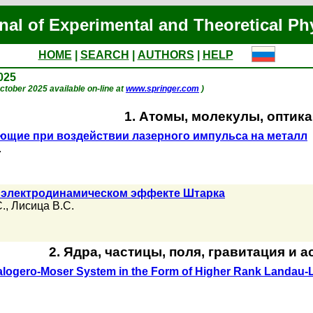
nal of Experimental and Theoretical Ph
HOME
|
SEARCH
|
AUTHORS
|
HELP
2025
 October 2025 available on-line at
www.springer.com
)
1. Атомы, молекулы, оптика
ющие при воздействии лазерного импульса на металл
.
 электродинамическом эффекте Штарка
.
,
Лисица В.С.
2. Ядра, частицы, поля, гравитация и 
c Calogero-Moser System in the Form of Higher Rank Landau-L