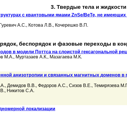
3. Твердые тела и жидкости
руктурах с квантовыми ямами ZnSe/BeTe, не имеющих 
Гуревич А.С.
,
Котова Л.В.
,
Кочерешко В.П.
орядок, беспорядок и фазовые переходы в ко
дов в модели Поттса на слоистой гексагональной ре
в М.А.
,
Муртазаев А.К.
,
Мазагаева М.К.
нной анизотропии и связанных магнитных доменов в 
.А.
,
Демидов В.В.
,
Федоров А.С.
,
Сизов В.Е.
,
Темирязева М.
В.
,
Никитов С.А.
дномерной локализации