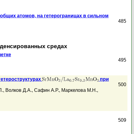
общих атомов, на гетерограницах в сильном
485
нденсированных средах
шетке
495
гетероструктурах
при
500
П.
,
Волков Д.А.
,
Сафин А.Р.
,
Маркелова М.Н.
,
509