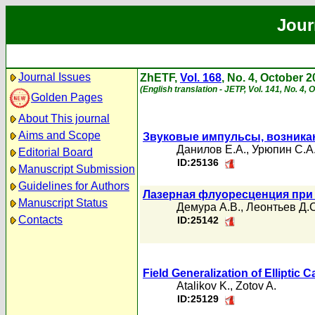
Jour
Journal Issues
ZhETF,
Vol. 168
, No. 4, October 
(English translation - JETP, Vol. 141, No. 4,
Golden Pages
About This journal
Aims and Scope
Звуковые импульсы, возника
Данилов Е.А.
,
Урюпин С.А
Editorial Board
ID:25136
Manuscript Submission
Guidelines for Authors
Лазерная флуоресценция при
Manuscript Status
Демура А.В.
,
Леонтьев Д.С
Contacts
ID:25142
Field Generalization of Ellipti
Atalikov K.
,
Zotov A.
ID:25129