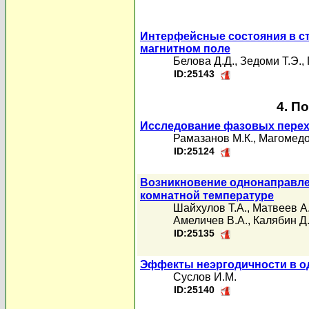
Интерфейсные состояния в ст
магнитном поле
Белова Д.Д.
,
Зедоми Т.Э.
,
ID:25143
4. П
Исследование фазовых перехо
Рамазанов М.К.
,
Магомедо
ID:25124
Возникновение однонаправле
комнатной температуре
Шайхулов Т.А.
,
Матвеев А
Амеличев В.А.
,
Калябин Д.
ID:25135
Эффекты неэргодичности в о
Суслов И.М.
ID:25140