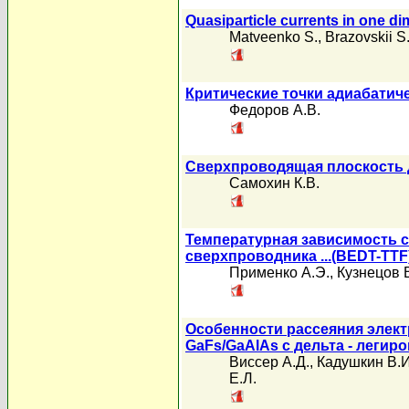
Quasiparticle currents in one d
Matveenko S.
,
Brazovskii S
Критические точки адиабатич
Федоров А.В.
Сверхпроводящая плоскость 
Самохин К.В.
Температурная зависимость с
сверхпроводника ...(BEDT-TTF
Применко А.Э.
,
Кузнецов 
Особенности рассеяния элек
GaFs/GaAlAs c дельта - легир
Виссер А.Д.
,
Кадушкин В.И
Е.Л.