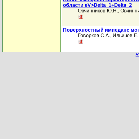
области eV>Delta_1+Delta_2
Овчинников Ю.Н.
,
Овчинни
Поверхностный импеданс мо
Говорков С.А.
,
Ильичев Е.
R