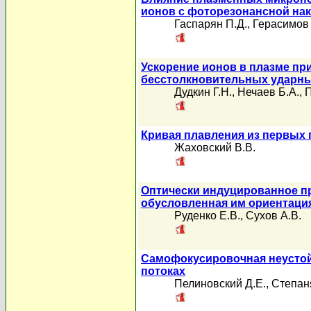
ионов с фоторезонансной на
Гаспарян П.Д.
,
Герасимов 
Ускорение ионов в плазме пр
бесстолкновительных ударн
Дудкин Г.Н.
,
Нечаев Б.А.
,
П
Кривая плавления из первых
Жаховский В.В.
Оптически индуцированное пр
обусловленная им ориентаци
Руденко Е.В.
,
Сухов А.В.
Самофокусировочная неустой
потоках
Пелиновский Д.Е.
,
Степан