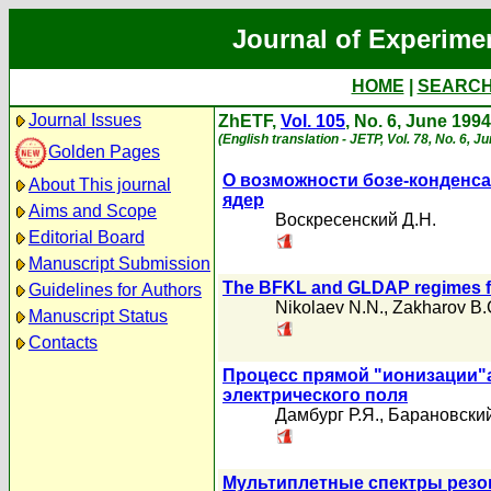
Journal of Experime
HOME
|
SEARC
Journal Issues
ZhETF,
Vol. 105
, No. 6, June 1994
(English translation - JETP, Vol. 78, No. 6, J
Golden Pages
О возможности бозе-конденса
About This journal
ядер
Aims and Scope
Воскресенский Д.Н.
Editorial Board
Manuscript Submission
The BFKL and GLDAP regimes fo
Guidelines for Authors
Nikolaev N.N.
,
Zakharov B.
Manuscript Status
Contacts
Процесс прямой "ионизации"
электрического поля
Дамбург Р.Я.
,
Барановский
Мультиплетные спектры резо