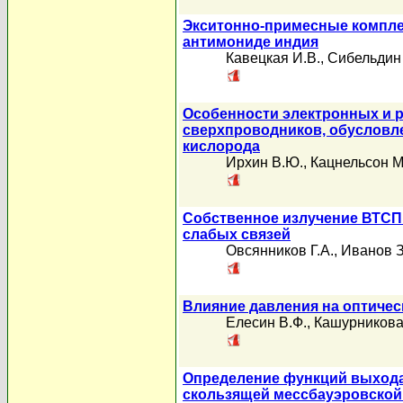
Экситонно-примесные компле
антимониде индия
Кавецкая И.В.
,
Сибельдин
Особенности электронных и 
сверхпроводников, обусловл
кислорода
Ирхин В.Ю.
,
Кацнельсон М
Собственное излучение ВТС
слабых связей
Овсянников Г.А.
,
Иванов З
Влияние давления на оптиче
Елесин В.Ф.
,
Кашурникова
Определение функций выхода
скользящей мессбауэровской