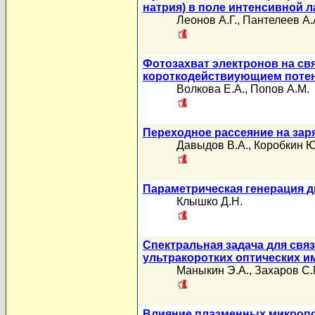
натрия) в поле интенсивной 
Леонов А.Г.
,
Пантелеев А.
Фотозахват электронов на св
короткодействиующием потен
Волкова Е.А.
,
Попов А.М.
Переходное рассеяние на зар
Давыдов В.А.
,
Коробкин Ю
Параметрическая генерация д
Клышко Д.Н.
Спектральная задача для свя
ультракоротких оптических и
Маныкин Э.А.
,
Захаров С.
Влияние плазменных микроп