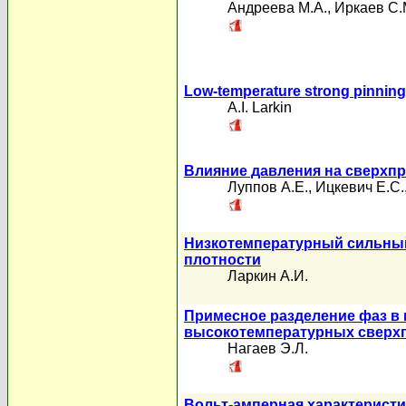
Андреева М.А.
,
Иркаев С.
Low-temperature strong pinning
A.I. Larkin
Влияние давления на сверхп
Луппов А.Е.
,
Ицкевич Е.С.
Низкотемпературный сильный
плотности
Ларкин А.И.
Примесное разделение фаз в
высокотемпературных сверх
Нагаев Э.Л.
Вольт-амперная характеристи