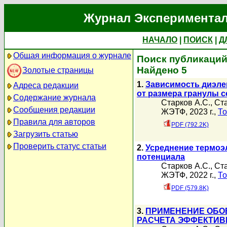
Журнал Экспериментал
НАЧАЛО
|
ПОИСК
|
Д
Общая информация о журнале
Поиск публикаций 
Найдено 5
Золотые страницы
1.
Зависимость диэле
Адреса редакции
от размера гранулы с
Содержание журнала
Старков А.С.
,
Ста
Сообщения редакции
ЖЭТФ, 2023 г.,
То
Правила для авторов
PDF (792.2K)
Загрузить статью
Проверить статус статьи
2.
Усреднение термоэ
потенциала
Старков А.С.
,
Ста
ЖЭТФ, 2022 г.,
То
PDF (579.8K)
3.
ПРИМЕНЕНИЕ ОБО
РАСЧЕТА ЭФФЕКТИВ