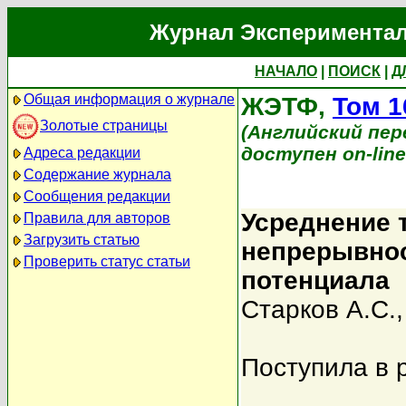
Журнал Экспериментал
НАЧАЛО
|
ПОИСК
|
Д
Общая информация о журнале
ЖЭТФ,
Том 1
Золотые страницы
(Английский перев
доступен on-lin
Адреса редакции
Содержание журнала
Сообщения редакции
Усреднение 
Правила для авторов
Загрузить статью
непрерывнос
Проверить статус статьи
потенциала
Старков А.С.
Поступила в 