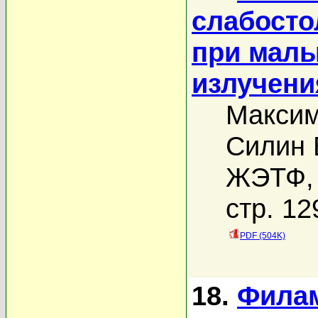
слабосто
при малы
излучени
Максим
Силин 
ЖЭТФ, 
стр. 12
PDF (504K)
18.
Филам