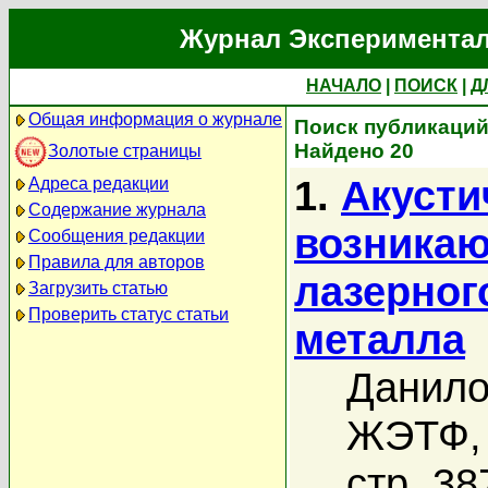
Журнал Экспериментал
НАЧАЛО
|
ПОИСК
|
Д
Общая информация о журнале
Поиск публикаций
Найдено 20
Золотые страницы
1.
Акусти
Адреса редакции
Содержание журнала
возникаю
Сообщения редакции
Правила для авторов
лазерног
Загрузить статью
Проверить статус статьи
металла
Данило
ЖЭТФ, 
стр. 38