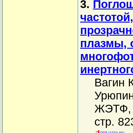
3.
Поглощ
частотой,
прозрачн
плазмы, 
многофот
инертног
Вагин 
Урюпин
ЖЭТФ, 
стр. 82