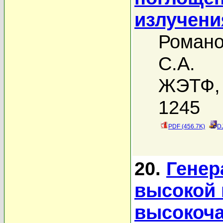
излучени
Романо
С.А.
ЖЭТФ, 
1245
PDF (456.7K)
D
20.
Генер
высокой 
высокоча