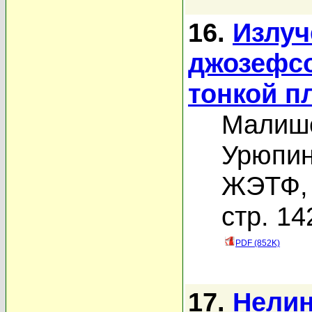
16.
Излуч
джозефсо
тонкой п
Малише
Урюпин
ЖЭТФ, 
стр. 14
PDF (852K)
17.
Нелин