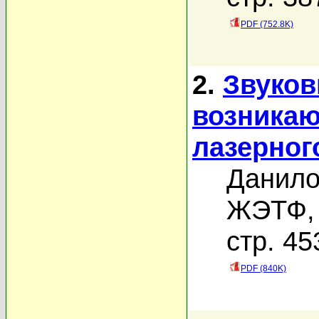
PDF (752.8K)
2.
Звуков
возникаю
лазерног
Данило
ЖЭТФ, 
стр. 45
PDF (840K)