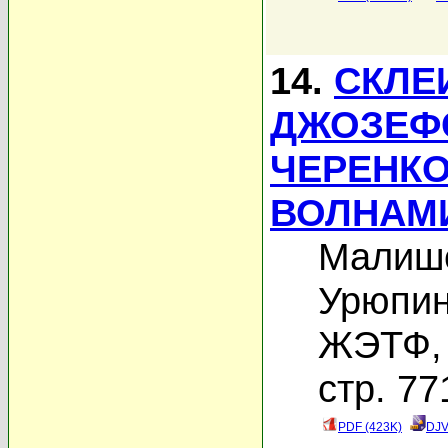
14.
СКЛЕ
ДЖОЗЕФ
ЧЕРЕНК
ВОЛНАМ
Малише
Урюпин
ЖЭТФ, 
стр. 77
PDF (423K)
DJV