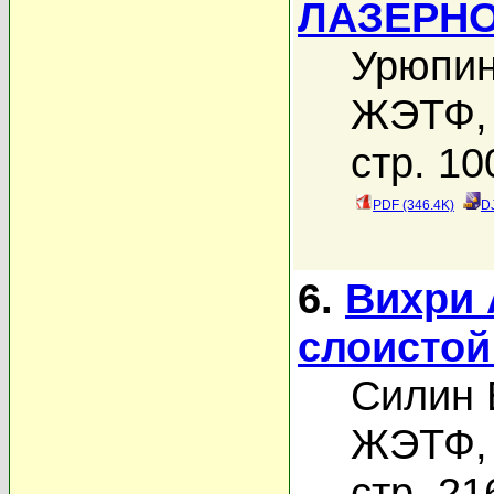
ЛАЗЕРН
Урюпин
ЖЭТФ, 
стр. 10
PDF (346.4K)
D
6.
Вихри 
слоистой
Силин 
ЖЭТФ, 
стр. 21