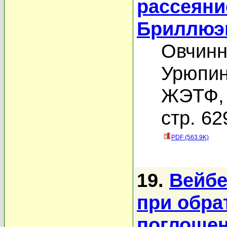
рассеяни
Бриллюэн
Овчинн
Урюпин
ЖЭТФ, 
стр. 62
PDF (563.9K)
19.
Вейбе
при обра
поглощен