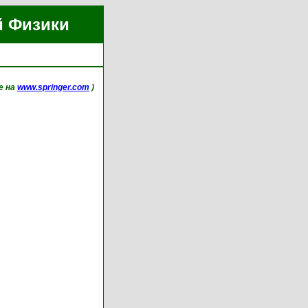
й Физики
ne на
www.springer.com
)