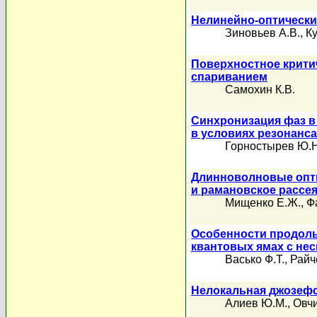
Нелинейно-оптически
Зиновьев А.В.
,
Ку
Поверхностное крити
спариванием
Самохин К.В.
Синхронизация фаз в
в условиях резонанс
Горностырев Ю.Н
Длинноволновые опти
и рамановское рассе
Мищенко Е.Ж.
,
Ф
Особенности продоль
квантовых ямах с не
Васько Ф.Т.
,
Райч
Нелокальная джозефс
Алиев Ю.М.
,
Овчи