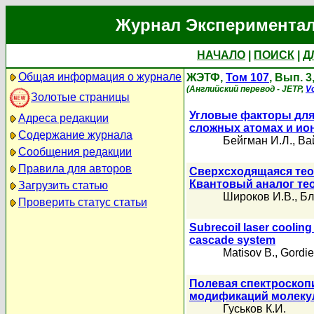
Журнал Экспериментал
НАЧАЛО
|
ПОИСК
|
Д
Общая информация о журнале
ЖЭТФ,
Том 107
, Вып. 3
(Английский перевод - JETP,
Vo
Золотые страницы
Угловые факторы для
Адреса редакции
сложных атомах и ио
Содержание журнала
Бейгман И.Л.
,
Ва
Сообщения редакции
Правила для авторов
Сверхсходящаяся теор
Квантовый аналог те
Загрузить статью
Широков И.В.
,
Бл
Проверить статус статьи
Subrecoil laser cooling
cascade system
Matisov B.
,
Gordie
Полевая спектроскоп
модификаций молеку
Гуськов К.И.