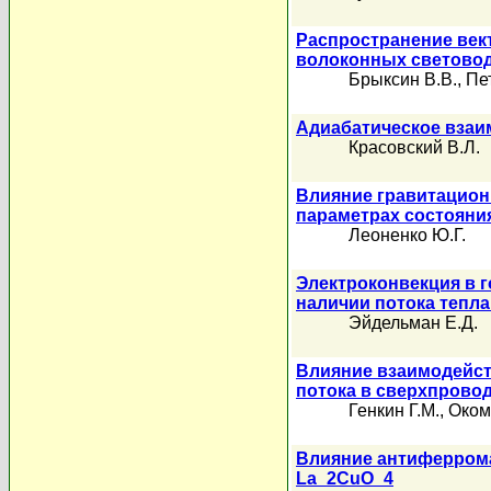
Распространение ве
волоконных светово
Брыксин В.В.
,
Пе
Адиабатическое взаи
Красовский В.Л.
Влияние гравитацион
параметрах состояни
Леоненко Ю.Г.
Электроконвекция в 
наличии потока тепла
Эйдельман Е.Д.
Влияние взаимодейст
потока в сверхпровод
Генкин Г.М.
,
Оком
Влияние антиферрома
La_2CuO_4