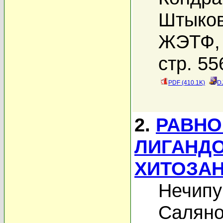
Штыков
ЖЭТФ, 
стр. 55
PDF (410.1K)
D
2.
РАВНО
ЛИГАНДО
ХИТОЗАН
Нечипу
Саляно