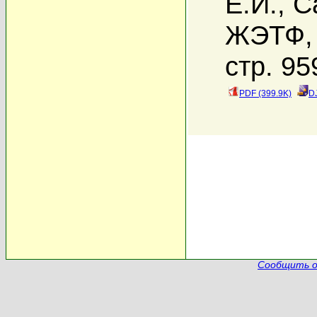
Е.И.
,
С
ЖЭТФ, 
стр. 95
PDF (399.9K)
D
Сообщить о