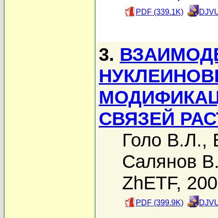
PDF (339.1K)
DJVU
3.
ВЗАИМОД
НУКЛЕИНОВ
МОДИФИКАЦ
СВЯЗЕЙ РА
Голо В.Л.
,
Салянов В
ZhETF, 20
PDF (399.9K)
DJVU