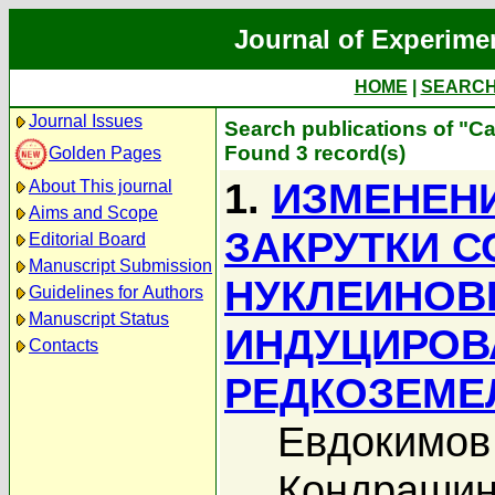
Journal of Experime
HOME
|
SEARC
Journal Issues
Search publications of "С
Found 3 record(s)
Golden Pages
1.
ИЗМЕНЕН
About This journal
Aims and Scope
ЗАКРУТКИ 
Editorial Board
Manuscript Submission
НУКЛЕИНОВ
Guidelines for Authors
Manuscript Status
ИНДУЦИРОВ
Contacts
РЕДКОЗЕМЕ
Евдокимов
Кондрашин