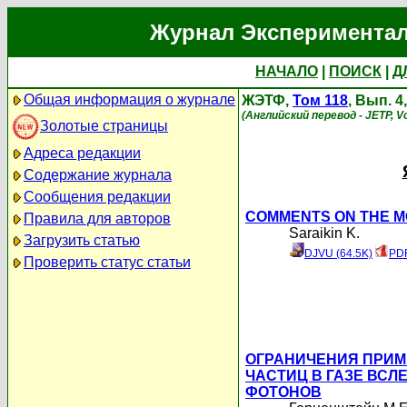
Журнал Экспериментал
НАЧАЛО
|
ПОИСК
|
Д
Общая информация о журнале
ЖЭТФ,
Том 118
, Вып. 4
(Английский перевод - JETP, Vo
Золотые страницы
Адреса редакции
Содержание журнала
Сообщения редакции
COMMENTS ON THE M
Правила для авторов
Saraikin K.
Загрузить статью
DJVU (64.5K)
PDF
Проверить статус статьи
ОГРАНИЧЕНИЯ ПРИ
ЧАСТИЦ В ГАЗЕ ВС
ФОТОНОВ