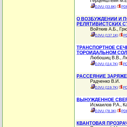
Герценштейн М.Е
DJVU (33.8K)
PDF
О ВОЗБУЖДЕНИИ И 
РЕЛЯТИВИСТСКИХ С
Войткив А.Б.
,
Грю
DJVU (137.1K)
PD
ТРАНСПОРТНОЕ СЕЧ
ТОРОИДАЛЬНОМ СО
Любошиц В.В.
,
Л
DJVU (114.7K)
PD
РАССЕЯНИЕ ЗАРЯЖЕ
Радченко В.И.
DJVU (119.7K)
PD
ВЫНУЖДЕННОЕ СВЕР
Исмаилов Р.А.
,
К
DJVU (78.3K)
PDF
КВАНТОВАЯ ПРОЗРА