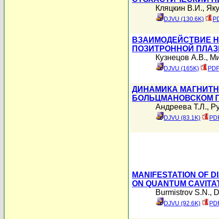
Кляцкин В.И.
,
Яку
DJVU (130.6K)
PD
ВЗАИМОДЕЙСТВИЕ Н
ПОЗИТРОННОЙ ПЛА
Кузнецов А.В.
,
Ми
DJVU (165K)
PDF
ДИНАМИКА МАГНИТН
БОЛЬЦМАНОВСКОМ Г
Андреева Т.Л.
,
Ру
DJVU (83.1K)
PDF
MANIFESTATION OF D
ON QUANTUM CAVITA
Burmistrov S.N.
,
D
DJVU (92.6K)
PDF