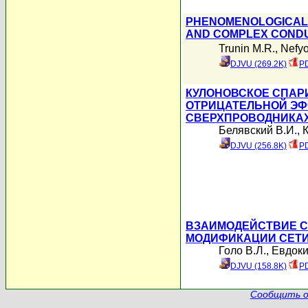
PHENOMENOLOGICAL 
AND COMPLEX CONDUC
Trunin M.R.
,
Nefyo
DJVU (269.2K)
PD
КУЛОНОВСКОЕ СПАР
ОТРИЦАТЕЛЬНОЙ Э
СВЕРХПРОВОДНИКА
Белявский В.И.
,
К
DJVU (256.8K)
PD
ВЗАИМОДЕЙСТВИЕ С
МОДИФИКАЦИИ СЕТИ
Голо В.Л.
,
Евдок
DJVU (158.8K)
PD
Сообщить о