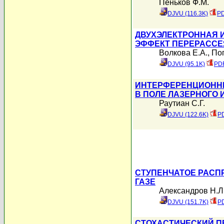
Пеньков Ф.М.
DJVU (116.3K)
PD
ДВУХЭЛЕКТРОННАЯ 
ЭФФЕКТ ПЕРЕРАССЕ
Волкова Е.А.
,
По
DJVU (95.1K)
PDF
ИНТЕРФЕРЕНЦИОНН
В ПОЛЕ ЛАЗЕРНОГО 
Раутиан С.Г.
DJVU (122.6K)
PD
СТУПЕНЧАТОЕ РАСП
ГАЗЕ
Александров Н.Л
DJVU (151.7K)
PD
СТОХАСТИЧЕСКИЙ П