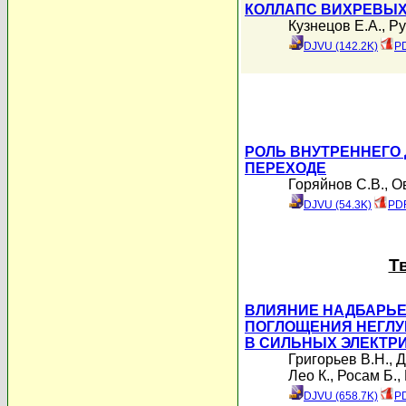
КОЛЛАПС ВИХРЕВЫХ
Кузнецов Е.А.
,
Ру
DJVU (142.2K)
PD
РОЛЬ ВНУТРЕННЕГО
ПЕРЕХОДЕ
Горяйнов С.В.
,
О
DJVU (54.3K)
PDF
Т
ВЛИЯНИЕ НАДБАРЬЕ
ПОГЛОЩЕНИЯ НЕГЛУ
В СИЛЬНЫХ ЭЛЕКТР
Григорьев В.Н.
,
Д
Лео К.
,
Росам Б.
,
DJVU (658.7K)
PD