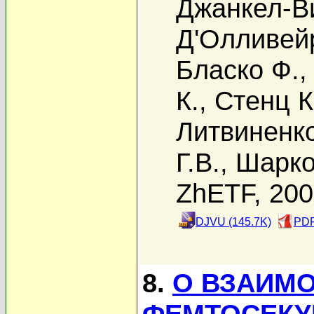
Джанкел-Ви
Д'Олливей
Бласко Ф.
К.
,
Стенц К
Литвиненко
Г.В.
,
Шарко
ZhETF, 20
DJVU (145.7K)
PDF
8.
О ВЗАИМ
ФЕМТОСЕКУ