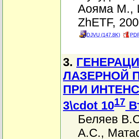
Аояма М.
,
ZhETF, 20
DJVU (147.8K)
PDF
3.
ГЕНЕРАЦИ
ЛАЗЕРНОЙ 
ПРИ ИНТЕН
17
3\cdot 10
В
Беляев В.С
А.С.
,
Мата