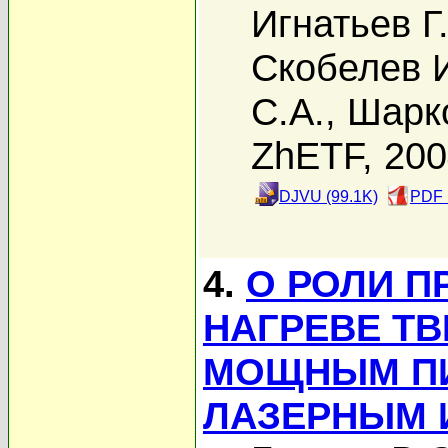
Игнатьев Г
Скобелев 
С.А.
,
Шарк
ZhETF, 20
DJVU (99.1K)
PDF 
4.
О РОЛИ П
НАГРЕВЕ Т
МОЩНЫМ П
ЛАЗЕРНЫМ 