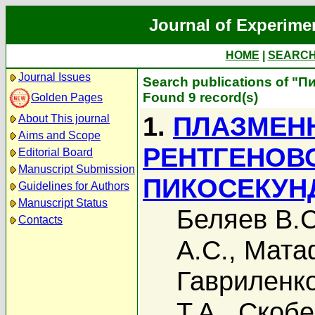
Journal of Experime
HOME
|
SEARC
Journal Issues
Search publications of "Пи
Found 9 record(s)
Golden Pages
1.
ПЛАЗМЕН
About This journal
Aims and Scope
РЕНТГЕНОВ
Editorial Board
Manuscript Submission
ПИКОСЕКУН
Guidelines for Authors
Manuscript Status
Беляев В.С
Contacts
А.С.
,
Мата
Гавриленко
Т.А.
,
Скобе