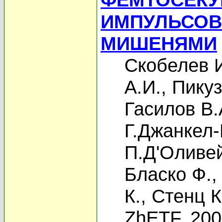
ИМПУЛЬСОВ
МИШЕНЯМИ
Скобелев 
А.И.
,
Пикуз
Гасилов В.
Г.Джанкел
П.Д'Оливе
Бласко Ф.
К.
,
Стенц К
ZhETF, 20