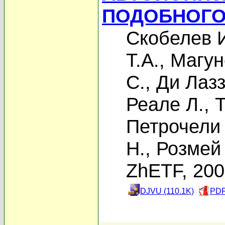
ПОДОБНОГО
Скобелев 
Т.А.
,
Магун
С.
,
Ди Лазз
Реале Л.
,
Т
Петрочели 
Н.
,
Розмей
ZhETF, 20
DJVU (110.1K)
PDF