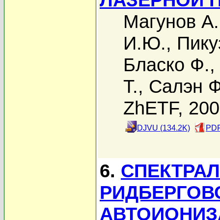
Магунов А.
И.Ю.
,
Пику
Бласко Ф.
Т.
,
Салэн Ф
ZhETF, 20
DJVU (134.2K)
PDF
6.
СПЕКТРА
РИДБЕРГОВ
АВТОИОНИЗ