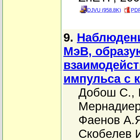
DJVU (958.8K)
PDF
9.
Наблюдени
МэВ, образу
взаимодейст
импульса с 
Добош С.
,
Мернадиер
Фаенов А.
Скобелев 