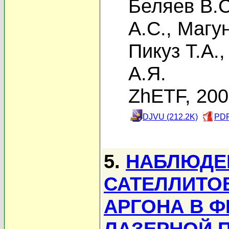
Беляев В.С
А.С.
,
Магун
Пикуз Т.А.
А.Я.
ZhETF, 20
DJVU (212.2K)
PDF
5.
НАБЛЮДЕ
САТЕЛЛИТОВ
АРГОНА В 
ЛАЗЕРНОЙ 