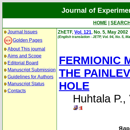
Journal of Experime
HOME
|
SEARC
Journal Issues
ZhETF,
Vol. 121
, No. 5, May 2002
(English translation - JETP, Vol. 94, No. 5, M
Golden Pages
About This journal
Aims and Scope
FERMIONIC 
Editorial Board
THE PAINLE
Manuscript Submission
Guidelines for Authors
HOLE
Manuscript Status
Contacts
Huhtala P.
,
Ядр