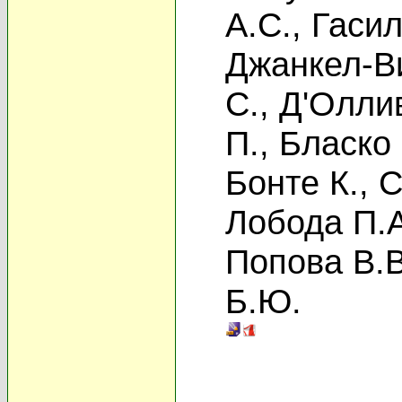
А.С.
,
Гасил
Джанкел-Ви
С.
,
Д'Олли
П.
,
Бласко 
Бонте К.
,
С
Лобода П.А
Попова В.В
Б.Ю.