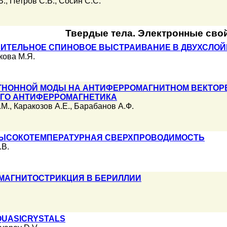
В.
,
Петров С.В.
,
Сосин С.С.
Твердые тела. Электронные сво
СИТЕЛЬНОЕ СПИНОВОЕ ВЫСТРАИВАНИЕ В ДВУХСЛО
кова М.Я.
АГНОННОЙ МОДЫ НА АНТИФЕРРОМАГНИТНОМ ВЕКТОР
ГО АНТИФЕРРОМАГНЕТИКА
.М.
,
Каракозов А.Е.
,
Барабанов А.Ф.
ВЫСОКОТЕМПЕРАТУРНАЯ СВЕРХПРОВОДИМОСТЬ
.В.
МАГНИТОСТРИКЦИЯ В БЕРИЛЛИИ
QUASICRYSTALS