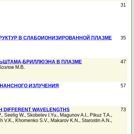
31
РУКТУР В СЛАБОИОНИЗИРОВАННОЙ ПЛАЗМЕ
35
ЬШТАМА-БРИЛЛЮЭНА В ПЛАЗМЕ
47
Козлов М.В.
ОНАНСНОГО ИЗЛУЧЕНИЯ
57
TH DIFFERENT WAVELENGTHS
73
.
,
Seelig W.
,
Skobelev I.Yu.
,
Magunov A.I.
,
Pikuz T.A.
,
h V.K.
,
Khomenko S.V.
,
Makarov K.N.
,
Starostin A.N.
,