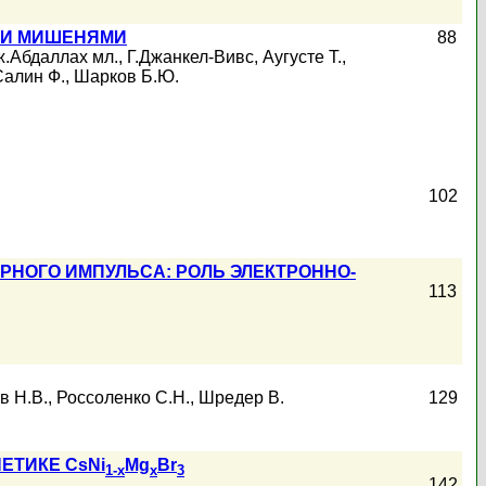
МИ МИШЕНЯМИ
88
.Абдаллах мл.
,
Г.Джанкел-Вивс
,
Аугусте Т.
,
Салин Ф.
,
Шарков Б.Ю.
102
РНОГО ИМПУЛЬСА: РОЛЬ ЭЛЕКТРОННО-
113
в Н.В.
,
Россоленко С.Н.
,
Шредер В.
129
ТИКЕ CsNi
Mg
Br
1-x
x
3
142