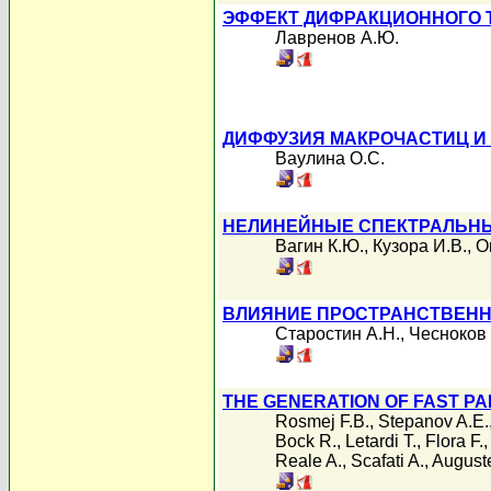
ЭФФЕКТ ДИФРАКЦИОННОГО 
Лавренов А.Ю.
ДИФФУЗИЯ МАКРОЧАСТИЦ И
Ваулина О.С.
НЕЛИНЕЙНЫЕ СПЕКТРАЛЬНЫ
Вагин К.Ю.
,
Кузора И.В.
,
О
ВЛИЯНИЕ ПРОСТРАНСТВЕНН
Старостин А.Н.
,
Чесноков 
THE GENERATION OF FAST P
Rosmej F.B.
,
Stepanov A.E.
Bock R.
,
Letardi T.
,
Flora F.
Reale A.
,
Scafati A.
,
Auguste