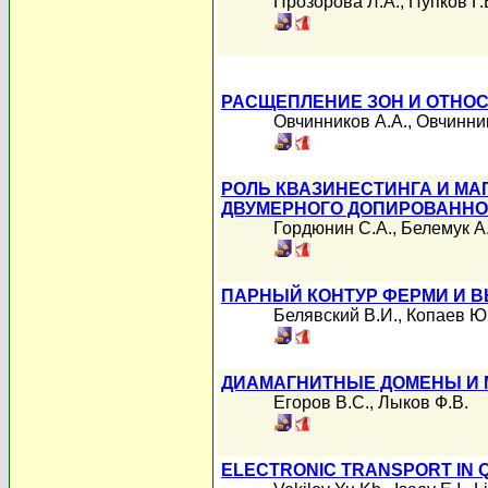
Прозорова Л.А.
,
Пупков Г.
РАСЩЕПЛЕНИЕ ЗОН И ОТНО
Овчинников А.А.
,
Овчинни
РОЛЬ КВАЗИНЕСТИНГА И М
ДВУМЕРНОГО ДОПИРОВАННО
Гордюнин С.А.
,
Белемук А
ПАРНЫЙ КОНТУР ФЕРМИ И 
Белявский В.И.
,
Копаев Ю
ДИАМАГНИТНЫЕ ДОМЕНЫ И 
Егоров В.С.
,
Лыков Ф.В.
ELECTRONIC TRANSPORT IN 