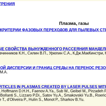
ТРЕНИЯ
Плазма, газы
 КРИТЕРИИ ФАЗОВЫХ ПЕРЕХОДОВ ДЛЯ ПЫЛЕВЫХ СТ
Е СВОЙСТВА ВЫНУЖДЕННОГО РАССЕЯНИЯ МАНДЕЛ
вчинников К.Н.
,
Силин В.П.
,
Урюпин С.А.
,
К.Дж.МакКинстри
,
ОЙ ДИСПЕРСИИ И ГРАНИЦ СРЕДЫ НА ПЕРЕНОС РЕЗ
М.А.
ARTICLES IN PLASMAS CREATED BY LASER PULSES WI
,
Hoffmann D.H.H.
,
Faenov A.Ya.
,
Sub W.
,
Geibel M.
,
Pirzadeh P
,
Bollanti S.
,
Lizzaro P.Di.
,
Satov Yu.A.
,
Smakovskii Yu.B.
,
Roeric
 T.
,
d'Oliveira P.
,
Hulin S.
,
Monot P.
,
Sharkov B.Yu.