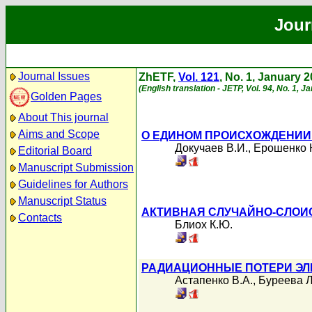
Jour
Journal Issues
ZhETF,
Vol. 121
, No. 1, January 
(English translation - JETP, Vol. 94, No. 1, 
Golden Pages
About This journal
Aims and Scope
О ЕДИНОМ ПРОИСХОЖДЕНИИ
Докучаев В.И.
,
Ерошенко 
Editorial Board
Manuscript Submission
Guidelines for Authors
Manuscript Status
АКТИВНАЯ СЛУЧАЙНО-СЛОИ
Contacts
Блиох К.Ю.
РАДИАЦИОННЫЕ ПОТЕРИ ЭЛ
Астапенко В.А.
,
Буреева Л