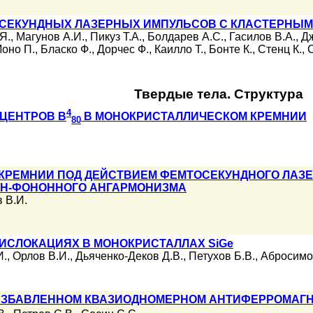
СЕКУНДНЫХ ЛАЗЕРНЫХ ИМПУЛЬСОВ С КЛАСТЕРНЫ
Я.
,
Магунов А.И.
,
Пикуз Т.А.
,
Болдарев А.С.
,
Гасилов В.А.
,
Дж
оно П.
,
Бласко Ф.
,
Дорчес Ф.
,
Каилло Т.
,
Бонте К.
,
Стенц К.
,
Твердые тела. Структура
4
ЦЕНТРОВ B
В МОНОКРИСТАЛЛИЧЕСКОМ КРЕМНИИ
80
КРЕМНИИ ПОД ДЕЙСТВИЕМ ФЕМТОСЕКУНДНОГО ЛАЗЕ
Н-ФОНОННОГО АНГАРМОНИЗМА
 В.И.
ИСЛОКАЦИЯХ В МОНОКРИСТАЛЛАХ SiGe
И.
,
Орлов В.И.
,
Дьяченко-Деков Д.В.
,
Петухов Б.В.
,
Абросимо
АЗБАВЛЕННОМ КВАЗИОДНОМЕРНОМ АНТИФЕРРОМАГНЕ