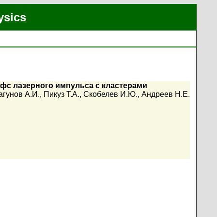
ysics
фс лазерного импульса с кластерами
агунов А.И.
,
Пикуз Т.А.
,
Скобелев И.Ю.
,
Андреев Н.Е.