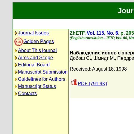
Jour
Journal Issues
ZhETF,
Vol. 115
,
No. 6
, p. 20
(English translation - JETP, Vol. 88, No
Golden Pages
About This journal
Наблюдение ионов с энерг
Aims and Scope
Добош С.
,
Шмидт М.
,
Пердри
Editorial Board
Received: August 18, 1998
Manuscript Submission
Guidelines for Authors
PDF (791.9K)
Manuscript Status
Contacts