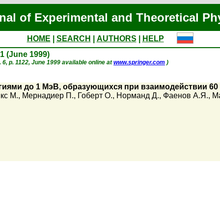
nal of Experimental and Theoretical Ph
HOME
|
SEARCH
|
AUTHORS
|
HELP
51 (June 1999)
. 6, p. 1122, June 1999 available online at
www.springer.com
)
иями до 1 МэВ, образующихся при взаимодействии 60 
кс М.
,
Мернадиер П.
,
Гоберт О.
,
Норманд Д.
,
Фаенов А.Я.
,
М