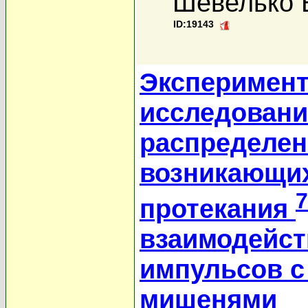
Шевелько 
ID:19143
Эксперимент
исследовани
распределен
возникающих
7
протекания
взаимодейс
импульсов с
мишенями