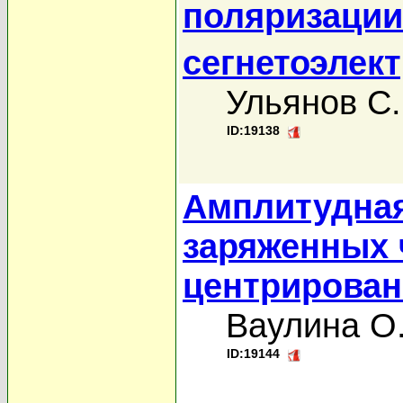
поляризации
сегнетоэлект
Ульянов С.
ID:19138
Амплитудная
заряженных 
центрирован
Ваулина О
ID:19144