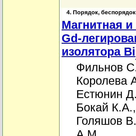
4. Порядок, беспорядо
Магнитная и
Gd-легирова
изолятора Bi
Фильнов С
Королева А
Естюнин Д
Бокай К.А.
Голяшов В.
А.М.