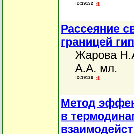
ID:19132
Рассеяние с
границей ги
Жарова Н.
А.А. мл.
ID:19136
Метод эффек
в термодина
взаимодейс