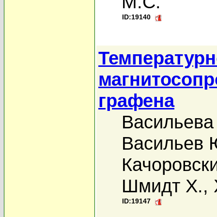
М.С.
ID:19140
Температурн
магнитосопр
графена
Васильева
Васильев 
Качоровск
Шмидт Х.
,
ID:19147