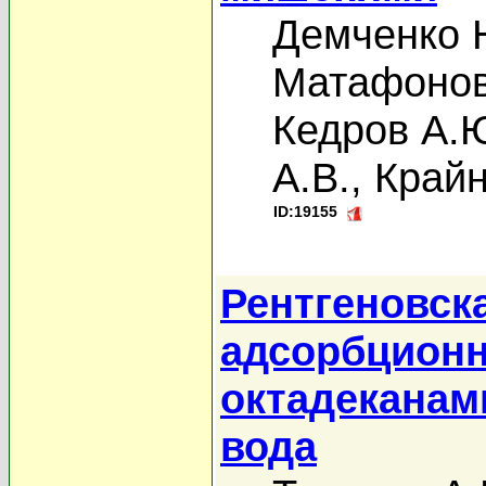
Демченко 
Матафонов
Кедров А.
А.В.
,
Крайн
ID:19155
Рентгеновск
адсорбционн
октадеканам
вода