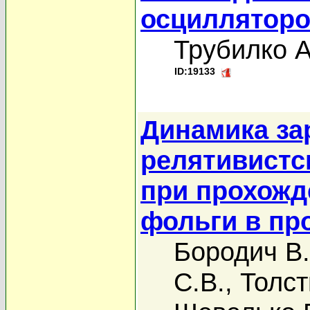
осциллятор
Трубилко А
ID:19133
Динамика за
релятивистс
при прохожде
фольги в пр
Бородич В.
С.В.
,
Толст