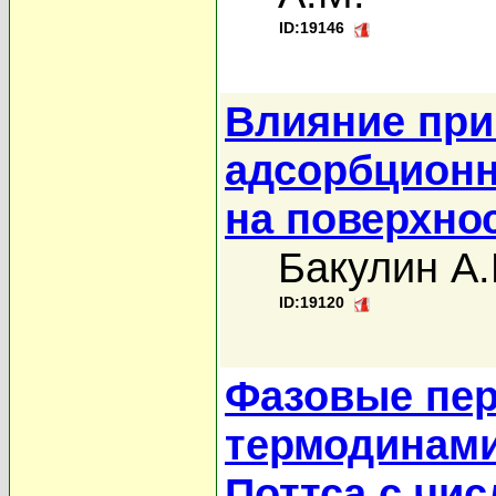
ID:19146
Влияние при
адсорбционн
на поверхнос
Бакулин А.
ID:19120
Фазовые пер
термодинами
Поттса с чи