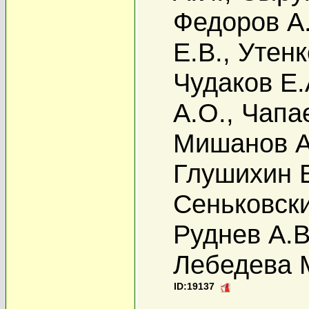
Федоров А
Е.В.
,
Утенк
Чудаков Е.
А.О.
,
Чапае
Мишанов А
Глушихин В
Сеньковски
Руднев А.В
Лебедева 
ID:19137