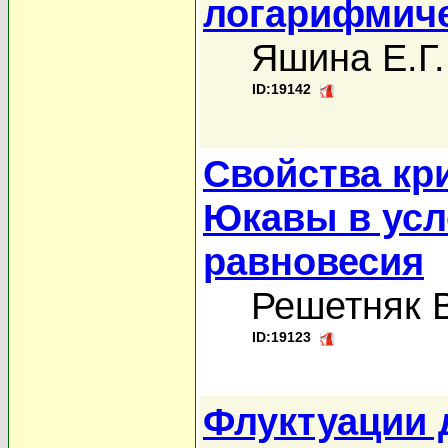
логарифмиче
Яшина Е.Г.
ID:19142
Свойства кр
Юкавы в усл
равновесия
Решетняк В
ID:19123
Флуктуации 