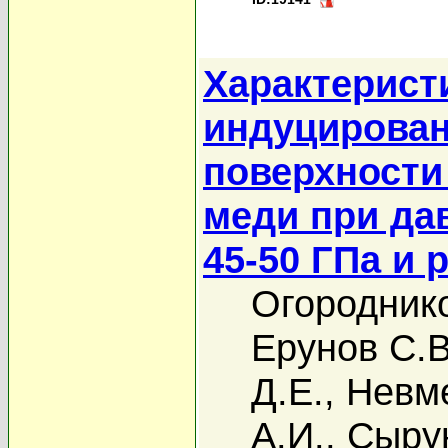
Характерист
индуцирован
поверхности
меди при да
45-50 ГПа и 
Огороднико
Ерунов С.В
Д.Е.
,
Невм
А.И.
,
Сыру