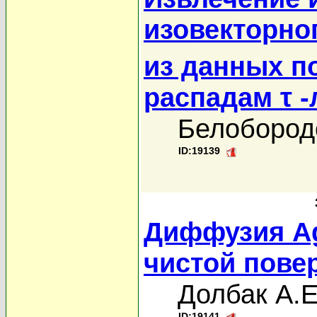
изовекторно
из данных п
распадам τ -
Белобород
ID:19139
Диффузия Ag
чистой повер
Долбак А.Е
ID:19141