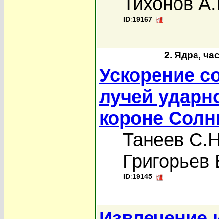
Тихонов А.
ID:19167
2. Ядра, ча
Ускорение с
лучей ударн
короне Солнц
Танеев С.Н
Григорьев 
ID:19145
Извлечение 