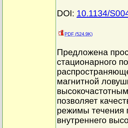
DOI:
10.1134/S00
PDF (524.9K)
Предложена прос
стационарного п
распространяюще
магнитной ловуш
высокочастотным
позволяет качес
режимы течения 
внутреннего высо