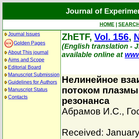
Journal of Experime
HOME
|
SEARC
Journal Issues
ZhETF,
Vol. 156
,
N
Golden Pages
(English translation - 
About This journal
available online at
www
Aims and Scope
Editorial Board
Manuscript Submission
Нелинейное вза
Guidelines for Authors
потоком плазмы
Manuscript Status
Contacts
резонанса
Абрамов И.С.
,
Го
Received: January