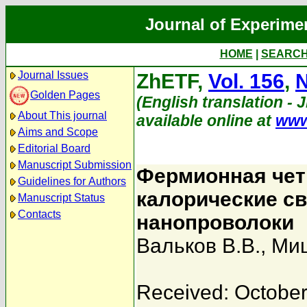
Journal of Experime
HOME
|
SEARC
Journal Issues
ZhETF,
Vol. 156
,
N
Golden Pages
(English translation - 
About This journal
available online at
www
Aims and Scope
Editorial Board
Manuscript Submission
Фермионная чет
Guidelines for Authors
калорические с
Manuscript Status
Contacts
нанопроволоки
Вальков В.В.
,
Миц
Received: October