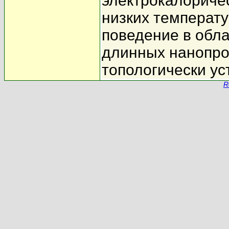
электрокалориче
низких температ
поведение в обла
длинных нанопро
топологически у
R