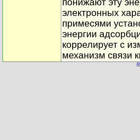
понижают эту эне
электронных хара
примесями устан
энергии адсорбци
коррелирует с из
механизм связи к
R