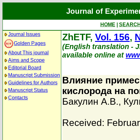
Journal of Experime
HOME
|
SEARC
Journal Issues
ZhETF,
Vol. 156
,
N
Golden Pages
(English translation - 
About This journal
available online at
www
Aims and Scope
Editorial Board
Manuscript Submission
Влияние примес
Guidelines for Authors
кислорода на по
Manuscript Status
Contacts
Бакулин А.В.
,
Кул
Received: Februar