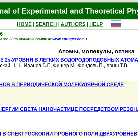
nal of Experimental and Theoretical Ph
HOME
|
SEARCH
|
AUTHORS
|
HELP
06
 March 2006 available on-line at
www.springer.com
)
Атомы, молекулы, оптика
 2s-УРОВНЯ В ЛЕГКИХ ВОДОРОДОПОДОБНЫХ АТОМА
ский Н.Н.
,
Иванов В.Г.
,
Фишер М.
,
Фендель П.
,
Хэнш Т.В.
НОВ В ПЕРИОДИЧЕСКОЙ МОЛЕКУЛЯРНОЙ СРЕДЕ
НЕРГИИ СВЕТА НАНОЧАСТИЦЕ ПОСРЕДСТВОМ РЕЗОН
 В СПЕКТРОСКОПИИ ПРОБНОГО ПОЛЯ ДВУХУРОВНЕВ