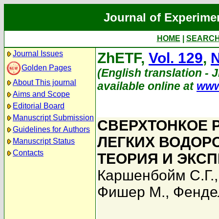
Journal of Experime
HOME
|
SEARC
Journal Issues
ZhETF,
Vol. 129
,
N
Golden Pages
(English translation - 
About This journal
available online at
www
Aims and Scope
Editorial Board
Manuscript Submission
СВЕРХТОНКОЕ 
Guidelines for Authors
ЛЕГКИХ ВОДОР
Manuscript Status
Contacts
ТЕОРИЯ И ЭКС
Каршенбойм С.Г.
Фишер М.
,
Фенде