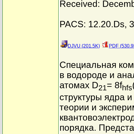
Received: Decemb
PACS: 12.20.Ds, 3
DJVU (201.5K)
PDF (530.9
Специальная ком
в водороде и ана
атомах D
= 8f
21
hfs
структуры ядра и
теории и экспери
квантовоэлектро
порядка. Предст