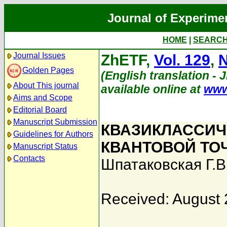
Journal of Experime
HOME
|
SEARC
Journal Issues
ZhETF,
Vol. 129
,
N
Golden Pages
(English translation - 
About This journal
available online at
www
Aims and Scope
Editorial Board
Manuscript Submission
КВАЗИКЛАССИЧ
Guidelines for Authors
КВАНТОВОЙ ТО
Manuscript Status
Contacts
Шпатаковская Г.В
Received: August 