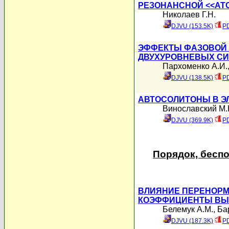
РЕЗОНАНСНОЙ <<АТ
Николаев Г.Н.
DJVU (153.5K)
PD
ЭФФЕКТЫ ФАЗОВОЙ 
ДВУХУРОВНЕВЫХ СИ
Пархоменко А.И.
DJVU (138.5K)
PD
АВТОСОЛИТОНЫ В Э
Винославский М.
DJVU (369.9K)
PD
Порядок, бесп
ВЛИЯНИЕ ПЕРЕНОРМ
КОЭФФИЦИЕНТЫ ВЫ
Белемук А.М.
,
Ба
DJVU (187.3K)
PD