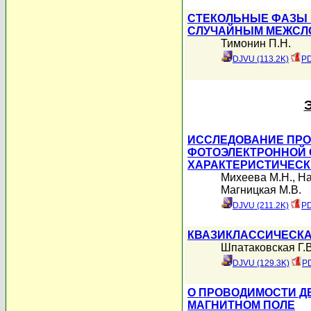
СТЕКОЛЬНЫЕ ФАЗЫ 
СЛУЧАЙНЫМ МЕЖСЛ
Тимонин П.Н.
DJVU (113.2K)
PD
ИССЛЕДОВАНИЕ ПРО
ФОТОЭЛЕКТРОННОЙ 
ХАРАКТЕРИСТИЧЕСК
Михеева М.Н.
,
На
Магницкая М.В.
DJVU (211.2K)
PD
КВАЗИКЛАССИЧЕСКА
Шпатаковская Г.В
DJVU (129.3K)
PD
О ПРОВОДИМОСТИ Д
МАГНИТНОМ ПОЛЕ