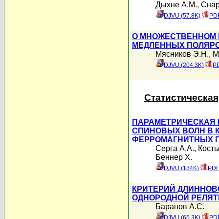
Дыхне А.М.
,
Снар
DJVU (57.8K)
PDF
О МНОЖЕСТВЕННОМ
МЕДЛЕННЫХ ПОЛЯРО
Мясников Э.Н.
,
М
DJVU (204.3K)
PD
Статистическая
ПАРАМЕТРИЧЕСКАЯ
СПИНОВЫХ ВОЛН В 
ФЕРРОМАГНИТНЫХ 
Серга А.А.
,
Косты
Беннер Х.
DJVU (184K)
PDF
КРИТЕРИЙ ДЛИННОВ
ОДНОРОДНОЙ РЕЛЯТ
Баранов А.С.
DJVU (65.3K)
PDF