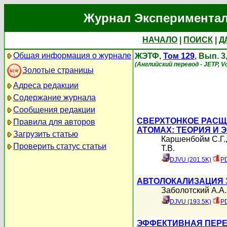
Журнал Экспериментал
НАЧАЛО
|
ПОИСК
|
Д
Общая информация о журнале
ЖЭТФ,
Том 129
, Вып. 3
(Английский перевод - JETP, Vo
Золотые страницы
Адреса редакции
Содержание журнала
Сообщения редакции
СВЕРХТОНКОЕ РАСЩ
Правила для авторов
АТОМАХ: ТЕОРИЯ И 
Загрузить статью
Каршенбойм С.Г.
Проверить статус статьи
Т.В.
DJVU (201.5K)
PD
АВТОЛОКАЛИЗАЦИЯ 
Заболотский А.А.
DJVU (193.5K)
PD
ЭФФЕКТИВНАЯ ПЕРЕ