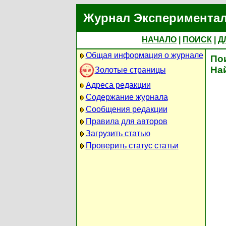
Журнал Экспериментал
НАЧАЛО
|
ПОИСК
|
Д
Общая информация о журнале
По
На
Золотые страницы
Адреса редакции
Содержание журнала
Сообщения редакции
Правила для авторов
Загрузить статью
Проверить статус статьи