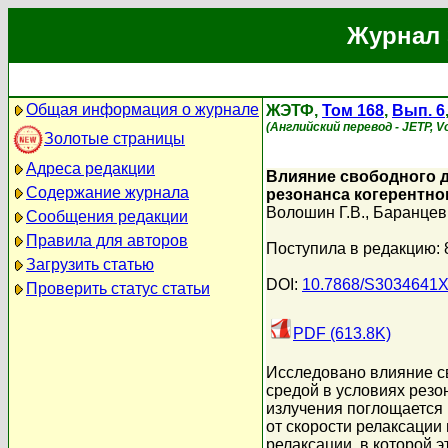
Журнал 
Общая информация о журнале
ЖЭТФ,
Том 168
,
Вып. 6
(Английский перевод - JETP, V
Золотые страницы
Адреса редакции
Влияние свободного д
Содержание журнала
резонанса когерентно
Волошин Г.В.
,
Баранцев 
Сообщения редакции
Правила для авторов
Поступила в редакцию: 
Загрузить статью
DOI:
10.7868/S3034641
Проверить статус статьи
PDF (613.8K)
Исследовано влияние с
средой в условиях резо
излучения поглощается 
от скорости релаксации
релаксации, в которой 