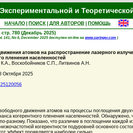
Экспериментальной и Теоретическо
НАЧАЛО
|
ПОИСК
|
ДЛЯ АВТОРОВ
|
ПОМОЩЬ
, стр. 780 (Декабрь 2025)
ol. 141, No 6, December 2025 доступен on-line на
www.springer.com
)
вижения атомов на распространение лазерного излуче
го пленения населенностей
К.А.
,
Воскобойников С.П.
,
Литвинов А.Н.
8 Октября 2025
X25120056
вободного движения атомов на процессы поглощения двухча
нанса когерентного пленения населенностей. Обнаружено, ч
по-разному. Показано, что различие в поглощении каждой 
 низкочастотной когерентности подуровней основного сост
этот эффект проявляется наиболее сильно.