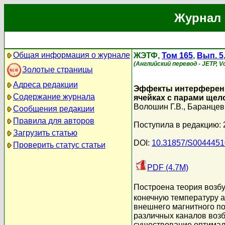
Журнал 
Общая информация о журнале
ЖЭТФ,
Том 165
,
Вып. 5
(Английский перевод - JETP, Vo
Золотые страницы
Адреса редакции
Эффекты интерференц
Содержание журнала
ячейках с парами щел
Волошин Г.В.
,
Баранцев 
Сообщения редакции
Правила для авторов
Поступила в редакцию: 
Загрузить статью
DOI:
10.31857/S004445
Проверить статус статьи
PDF (4.7M)
Построена теория возб
конечную температуру а
внешнего магнитного по
различных каналов воз
существование оптимал