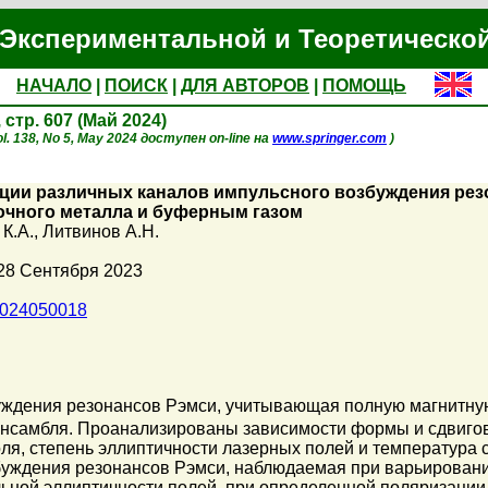
Экспериментальной и Теоретическо
НАЧАЛО
|
ПОИСК
|
ДЛЯ АВТОРОВ
|
ПОМОЩЬ
, стр. 607 (Май 2024)
l. 138, No 5, May 2024 доступен on-line на
www.springer.com
)
ии различных каналов импульсного возбуждения резо
очного металла и буферным газом
К.А.
,
Литвинов А.Н.
28 Сентября 2023
1024050018
уждения резонансов Рэмси, учитывающая полную магнитную
нсамбля. Проанализированы зависимости формы и сдвигов 
ля, степень эллиптичности лазерных полей и температура
буждения резонансов Рэмси, наблюдаемая при варьировани
ьной эллиптичности полей, при определенной поляризации