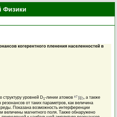
й Физики
нансов когерентного пленения населенностей в
 структуру уровней D
-линии атомов
, а также
1
резонансов от таких параметров, как величина
 среды. Показана возможность интерференции
и величины магнитного поля. Также обнаружено
, приводящей к наибольшей амплитуде резонансов.