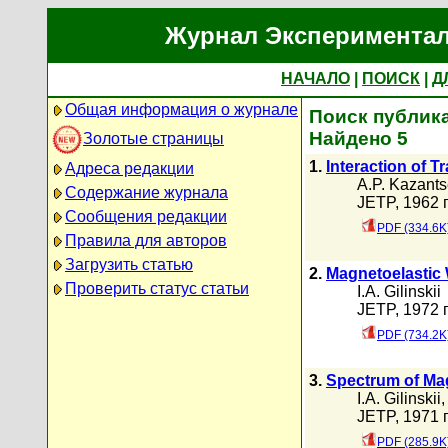
Журнал Экспериментал
НАЧАЛО
|
ПОИСК
|
Д
Общая информация о журнале
Поиск публикац
Найдено 5
Золотые страницы
1.
Interaction of T
Адреса редакции
A.P. Kazants
Содержание журнала
JETP, 1962 г
Сообщения редакции
PDF (334.6K
Правила для авторов
Загрузить статью
2.
Magnetoelastic 
Проверить статус статьи
I.A. Gilinskii
JETP, 1972 г
PDF (734.2K
3.
Spectrum of Mag
I.A. Gilinskii
JETP, 1971 г
PDF (285.9K