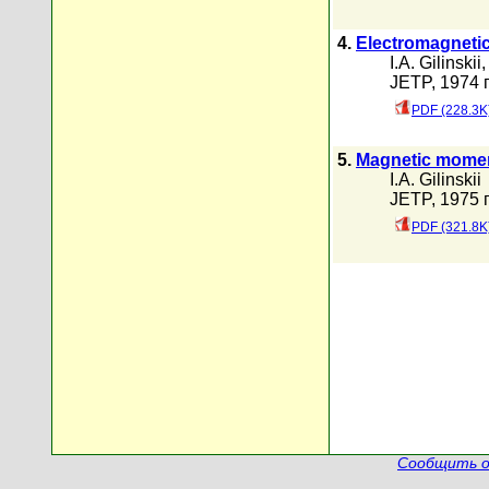
4.
Electromagnetic
I.A. Gilinskii
JETP, 1974 г
PDF (228.3K
5.
Magnetic moment
I.A. Gilinskii
JETP, 1975 г
PDF (321.8K
Сообщить о