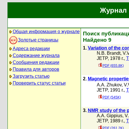
Журнал 
Общая информация о журнале
Поиск публикаци
Найдено 9
Золотые страницы
1.
Variation of the co
Адреса редакции
N.B. Brandt
,
V.
Содержание журнала
JETP, 1978 г.,
Т
Сообщения редакции
PDF (655.8K)
Правила для авторов
Загрузить статью
2.
Magnetic propertie
Проверить статус статьи
A.A. Zhukov
,
V.
JETP, 1991 г.,
Т
PDF (545K)
3.
NMR study of the 
A.A. Gippius
,
V.
JETP, 1989 г.,
Т
PDF (261.2K)