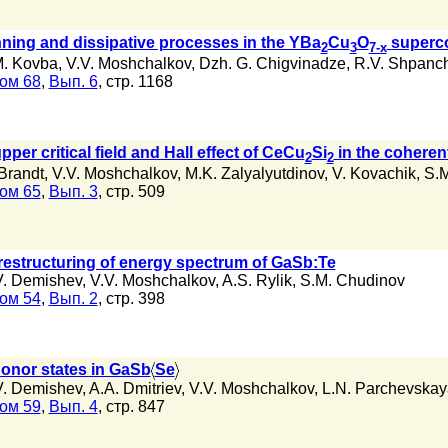
inning and dissipative processes in the YBa
Cu
O
superc
2
3
7-x
M. Kovba
,
V.V. Moshchalkov
,
Dzh. G. Chigvinadze
,
R.V. Shpanc
ом 68
,
Вып. 6
, стр. 1168
pper critical field and Hall effect of CeCu
Si
in the coheren
2
2
Brandt
,
V.V. Moshchalkov
,
M.K. Zalyalyutdinov
,
V. Kovachik
,
S.M
ом 65
,
Вып. 3
, стр. 509
restructuring of energy spectrum of GaSb:Te
V. Demishev
,
V.V. Moshchalkov
,
A.S. Rylik
,
S.M. Chudinov
ом 54
,
Вып. 2
, стр. 398
donor states in GaSb
Se
V. Demishev
,
A.A. Dmitriev
,
V.V. Moshchalkov
,
L.N. Parchevskay
ом 59
,
Вып. 4
, стр. 847