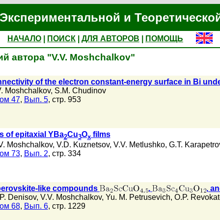
Экспериментальной и Теоретическо
НАЧАЛО
|
ПОИСК
|
ДЛЯ АВТОРОВ
|
ПОМОЩЬ
й автора "V.V. Moshchalkov"
nnectivity of the electron constant-energy surface in Bi und
V. Moshchalkov
,
S.M. Chudinov
ом 47
,
Вып. 5
, стр. 953
s of epitaxial YBa
Cu
O
films
2
3
x
V. Moshchalkov
,
V.D. Kuznetsov
,
V.V. Metlushko
,
G.T. Karapetro
ом 73
,
Вып. 2
, стр. 334
perovskite-like compounds
,
, a
P. Denisov
,
V.V. Moshchalkov
,
Yu. M. Petrusevich
,
O.P. Revokat
ом 68
,
Вып. 6
, стр. 1229