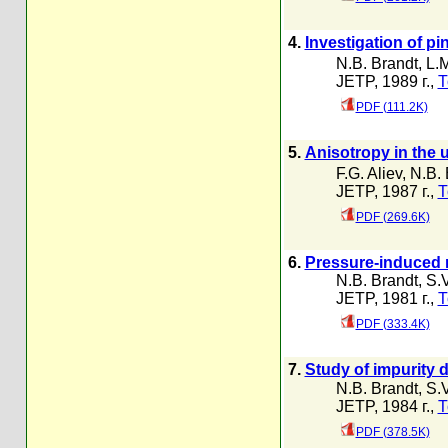
4.
Investigation of p
N.B. Brandt
,
L.
JETP, 1989 г.,
Т
PDF (111.2K)
5.
Anisotropy in the u
F.G. Aliev
,
N.B. 
JETP, 1987 г.,
Т
PDF (269.6K)
6.
Pressure-induced 
N.B. Brandt
,
S.
JETP, 1981 г.,
Т
PDF (333.4K)
7.
Study of impurity 
N.B. Brandt
,
S.
JETP, 1984 г.,
Т
PDF (378.5K)