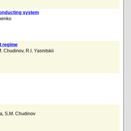
onducting system
henko
t regime
. Chudinov
,
R.I. Yasnitskii
a
,
S.M. Chudinov