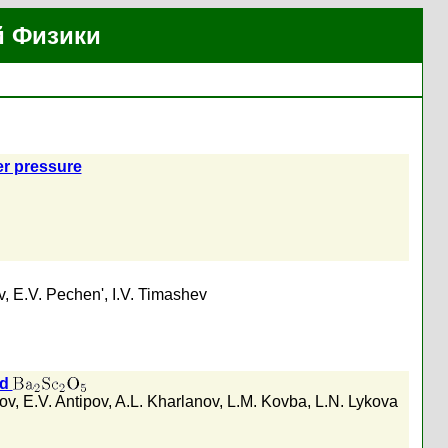
й Физики
er pressure
v
,
E.V. Pechen'
,
I.V. Timashev
nd
ov
,
E.V. Antipov
,
A.L. Kharlanov
,
L.M. Kovba
,
L.N. Lykova