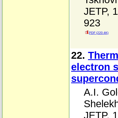
JETP, 1
923
PDF (220.4K)
22.
Therm
electron s
supercon
A.I. Go
Shelek
JETP, 1