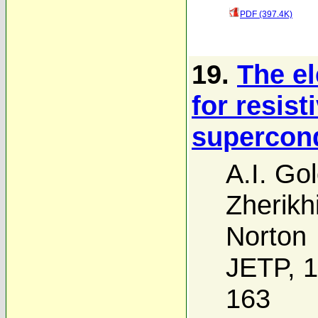
PDF (397.4K)
19.
The e
for resist
supercon
A.I. Go
Zherikh
Norton
JETP, 1
163