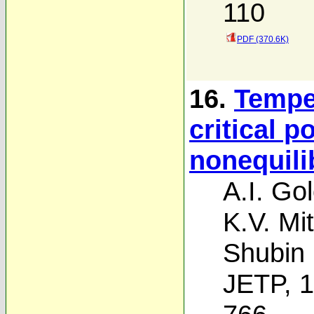
110
PDF (370.6K)
16.
Tempe
critical 
nonequil
A.I. Go
K.V. Mi
Shubin
JETP, 1