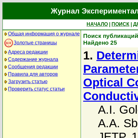
Журнал Экспериментал
НАЧАЛО
|
ПОИСК
|
Д
Общая информация о журнале
Поиск публикаций 
Найдено 25
Золотые страницы
1.
Determi
Адреса редакции
Содержание журнала
Parameter
Сообщения редакции
Правила для авторов
Optical C
Загрузить статью
Проверить статус статьи
Conductiv
A.I. Go
A.A. Sb
JETP, 1