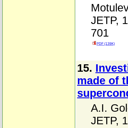
Motulev
JETP, 1
701
PDF (139K)
15.
Invest
made of t
supercon
A.I. Go
JETP, 1