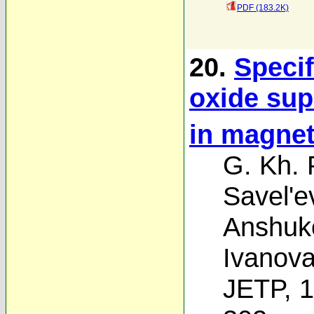
PDF (183.2K)
20.
Specif
oxide su
in magnet
G. Kh.
Savel'e
Anshuk
Ivanov
JETP, 1