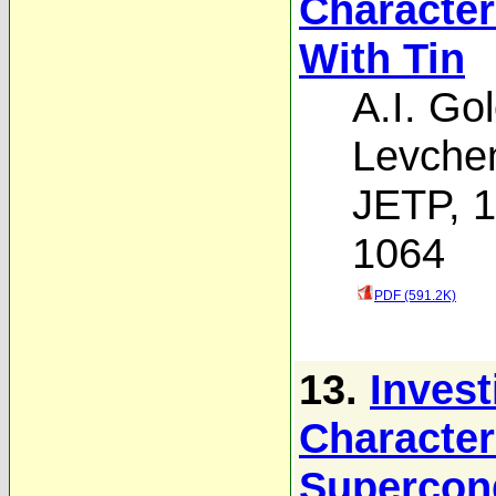
Character
With Tin
A.I. Go
Levche
JETP, 1
1064
PDF (591.2K)
13.
Invest
Character
Supercon