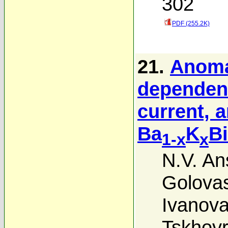
302
PDF (255.2K)
21.
Anoma
dependenc
current, a
Ba
K
B
1-x
x
N.V. A
Golova
Ivanov
Tskhov