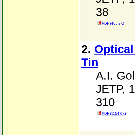
38
PDF (465.3K)
2.
Optical
Tin
A.I. Go
JETP, 1
310
PDF (1154.6K)