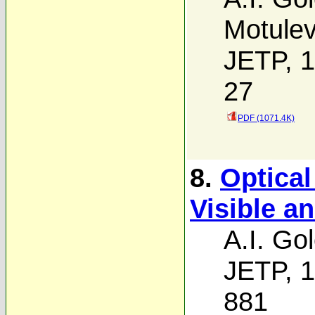
Motulev
JETP, 1
27
PDF (1071.4K)
8.
Optical
Visible a
A.I. Go
JETP, 1
881