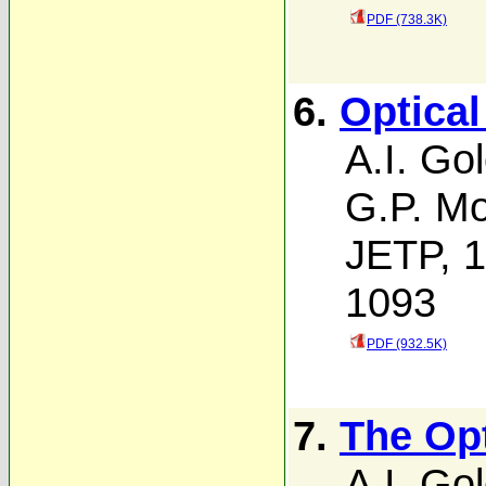
PDF (738.3K)
6.
Optical
A.I. Go
G.P. Mo
JETP, 1
1093
PDF (932.5K)
7.
The Opt
A.I. Go