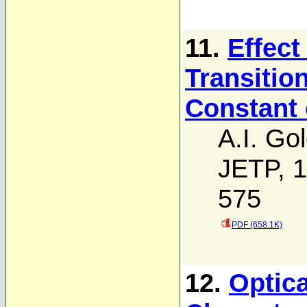
11.
Effect
Transition
Constant 
A.I. Go
JETP, 1
575
PDF (658.1K)
12.
Optica