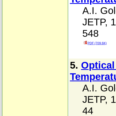
A.I. Go
JETP, 1
548
PDF (709.6K)
5.
Optical
Temperat
A.I. Go
JETP, 1
44