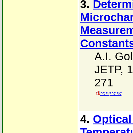
3.
Determi
Microchar
Measureme
Constants
A.I. Go
JETP, 1
271
PDF (697.5K)
4.
Optical
Temperat