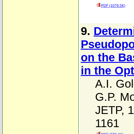
PDF (1079.5K)
9.
Determi
Pseudopo
on the Ba
in the Op
A.I. Go
G.P. Mo
JETP, 1
1161