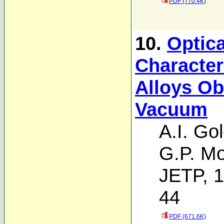
PDF (770.4K)
10.
Optica
Character
Alloys Ob
Vacuum
A.I. Go
G.P. Mo
JETP, 1
44
PDF (671.6K)