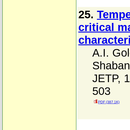
25.
Tempe
critical m
character
A.I. Go
Shaban
JETP, 1
503
PDF (387.1K)