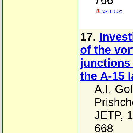
766
PDF (146.2K)
17.
Invest
of the vo
junctions
the A-15 l
A.I. Go
Prishc
JETP, 1
668