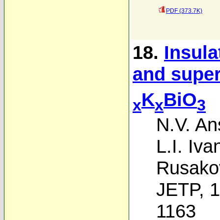
PDF (373.7K)
18.
Insula
and super
K
BiO
x
x
3
N.V. A
L.I. Iv
Rusako
JETP, 1
1163