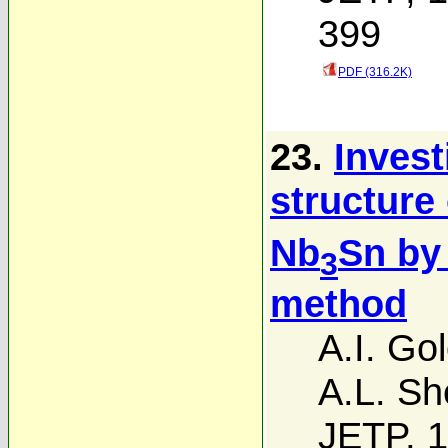
399
PDF (316.2K)
23.
Invest
structure 
Nb
Sn by
3
method
A.I. Go
A.L. Sh
JETP, 1