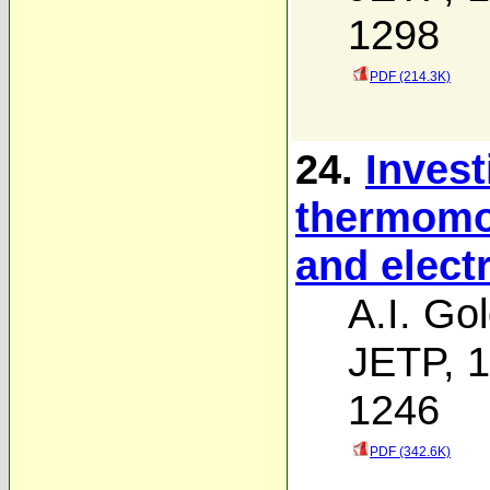
1298
PDF (214.3K)
24.
Invest
thermomod
and elect
A.I. Go
JETP, 1
1246
PDF (342.6K)