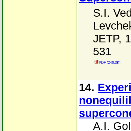
S.I. Ve
Levche
JETP, 1
531
PDF (240.3K)
14.
Experi
nonequili
supercond
A.I. Go