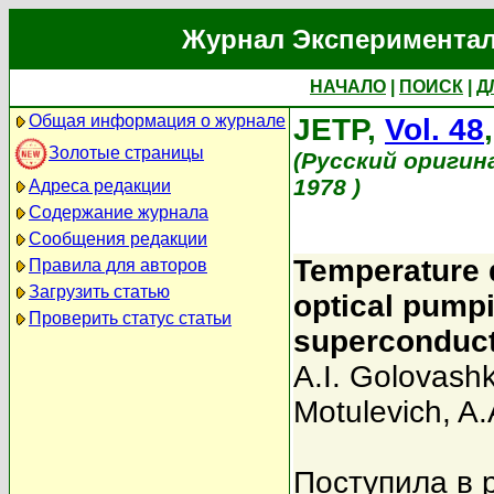
Журнал Экспериментал
НАЧАЛО
|
ПОИСК
|
Д
Общая информация о журнале
JETP,
Vol. 48
Золотые страницы
(Русский оригин
1978 )
Адреса редакции
Содержание журнала
Сообщения редакции
Temperature d
Правила для авторов
Загрузить статью
optical pumpi
Проверить статус статьи
superconduc
A.I. Golovashk
Motulevich
,
A.
Поступила в 