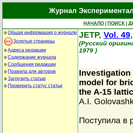
Журнал Экспериментал
НАЧАЛО
|
ПОИСК
|
Д
Общая информация о журнале
JETP,
Vol. 49
Золотые страницы
(Русский оригин
1979 )
Адреса редакции
Содержание журнала
Сообщения редакции
Investigation 
Правила для авторов
Загрузить статью
model for bri
Проверить статус статьи
the A-15 latti
A.I. Golovashk
Поступила в 