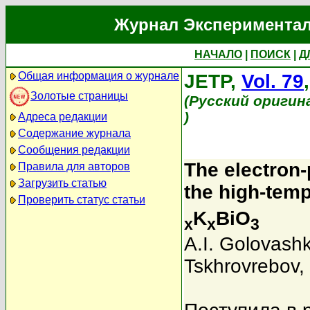
Журнал Экспериментал
НАЧАЛО
|
ПОИСК
|
Д
Общая информация о журнале
JETP,
Vol. 79
Золотые страницы
(Русский оригин
)
Адреса редакции
Содержание журнала
Сообщения редакции
The electron-
Правила для авторов
Загрузить статью
the high-tem
Проверить статус статьи
K
BiO
x
x
3
A.I. Golovashk
Tskhrovrebov
,