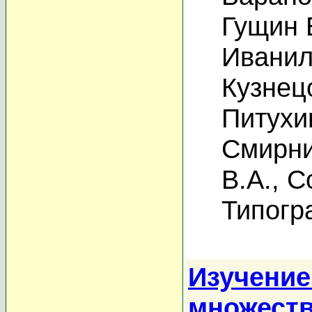
Гущин 
Иванил
Кузнец
Питухи
Смирни
В.А.
,
С
Типогр
Изучение
множеств