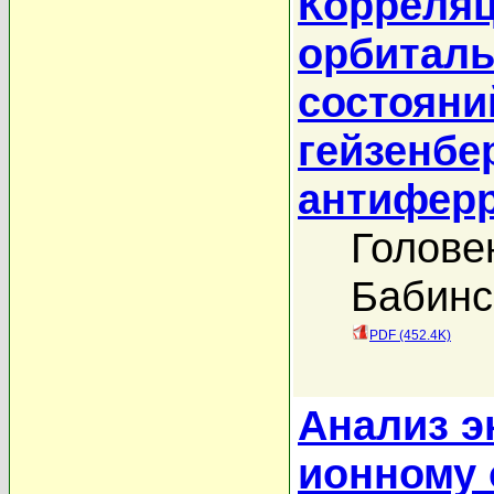
Корреляц
орбиталь
состояни
гейзенбе
антиферр
Голове
Бабинс
PDF (452.4K)
Анализ э
ионному 