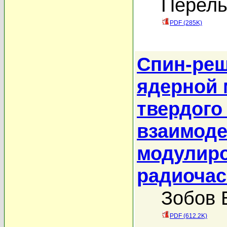
Перель
PDF (285K)
Спин-реш
ядерной 
твердого
взаимод
модулир
радиоча
Зобов 
PDF (612.2K)