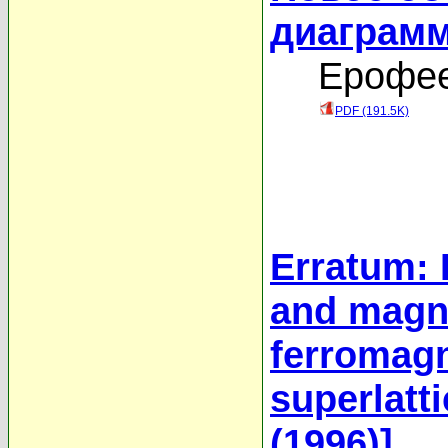
диаграмм
Ерофее
PDF (191.5K)
Erratum: 
and magne
ferromag
superlatt
(1996)]