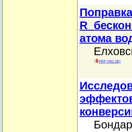
Поправка 
R_бескон
атома во
Елховс
PDF (262.2K)
Исследо
эффектов
конверси
Бондар