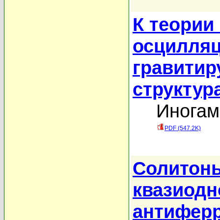
К теории
осцилляц
гравити
структур
Иногам
PDF (547.2K)
Солитоны
квазиод
антиферр