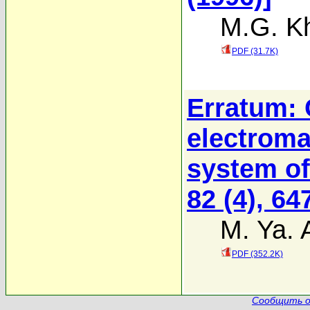
M.G. K
PDF (31.7K)
Erratum: 
electroma
system of
82 (4), 64
M. Ya. 
PDF (352.2K)
Сообщить о