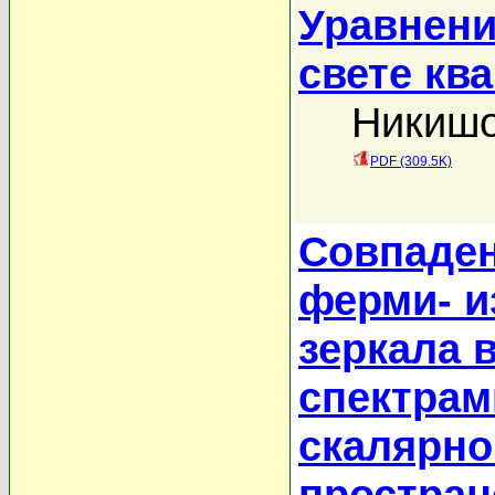
Уравнени
свете кв
Никишо
PDF (309.5K)
Совпаден
ферми- и
зеркала в
спектрам
скалярно
простран