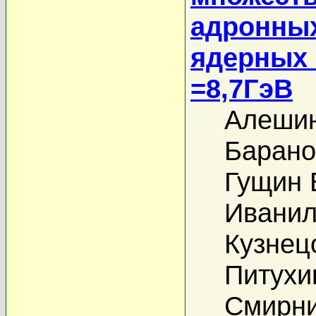
адронных
ядерных 
=8,7ГэВ
Алешин
Барано
Гущин 
Иванил
Кузнец
Питухи
Смирни