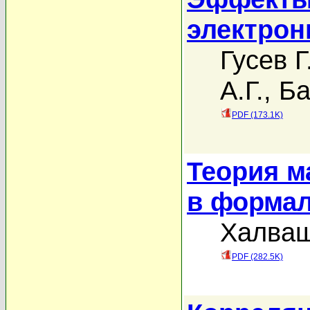
электрон
Гусев Г
А.Г.
,
Ба
PDF (173.1K)
Теория м
в формал
Халваш
PDF (282.5K)