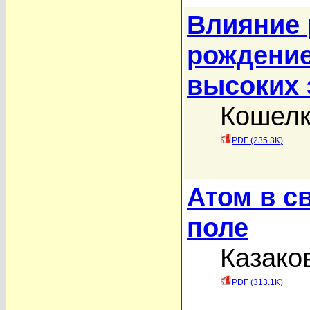
Влияние 
рождение
высоких 
Кошелк
PDF (235.3K)
Атом в с
поле
Казако
PDF (313.1K)