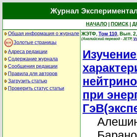
Журнал Экспериментал
НАЧАЛО
|
ПОИСК
|
Д
Общая информация о журнале
ЖЭТФ,
Том 110
, Вып. 2
(Английский перевод - JETP,
Vo
Золотые страницы
Изучени
Адреса редакции
Содержание журнала
характер
Сообщения редакции
Правила для авторов
нейтрино
Загрузить статью
Проверить статус статьи
при энер
ГэВ(эксп
Алешин
Барано