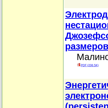
Электрод
нестацио
Джозефсо
размеро
Малино
PDF (206.5K)
Энергети
электрон
(persisten