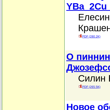
YBa_2Cu_
Елесин
Крашен
PDF (280.2K)
О пиннин
Джозефс
Силин 
PDF (265.5K)
Новое об