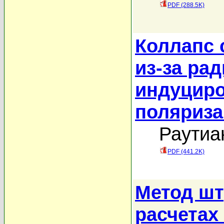
PDF (288.5K)
Коллапс 
из-за ра
индуциро
поляриза
Раутиан
PDF (441.2K)
Метод шт
расчетах