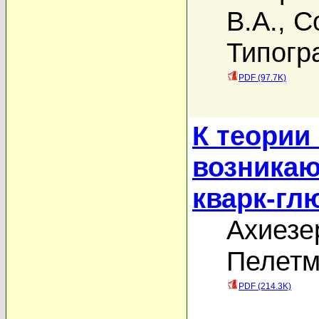
В.А.
,
С
Типогр
PDF (97.7K)
К теории
возникаю
кварк-гл
Ахиезе
Пелетм
PDF (214.3K)