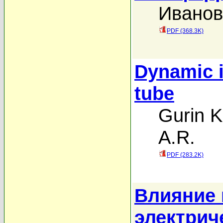
Иванов
PDF (368.3K)
Dynamic i
tube
Gurin K
A.R.
PDF (283.2K)
Влияние 
электрич