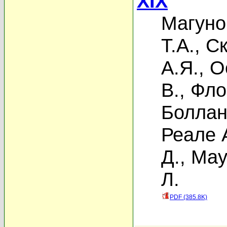
XIX
Магуно
Т.А.
,
Ск
А.Я.
,
О
В.
,
Фло
Боллан
Реале 
Д.
,
Мау
Л.
PDF (385.8K)