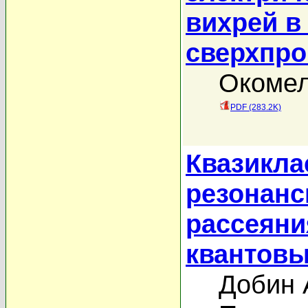
вихрей в
сверхпро
Окомел
PDF (283.2K)
Квазикла
резонанс
рассеяни
квантовы
Добин 