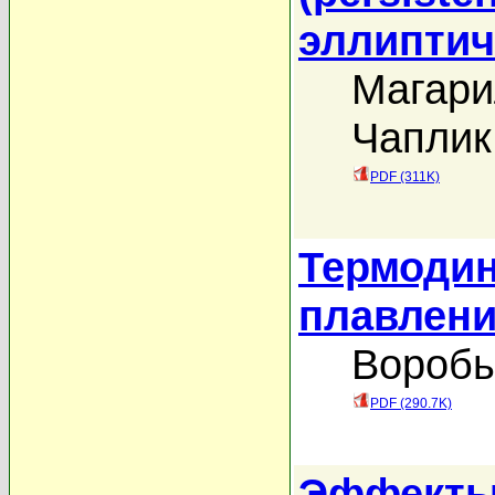
эллиптич
Магари
Чаплик
PDF (311K)
Термодин
плавлен
Воробь
PDF (290.7K)
Эффекты 