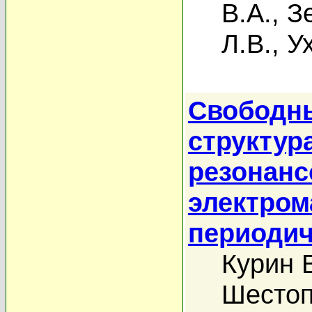
В.А.
,
З
Л.В.
,
У
Свободны
структур
резонанс
электром
периоди
Курин В
Шестоп