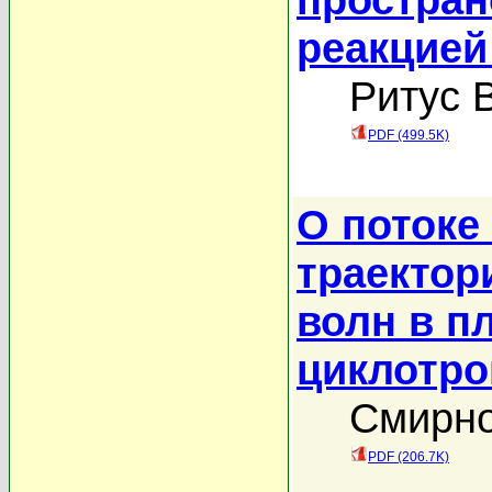
реакцией
Ритус 
PDF (499.5K)
О потоке
траектор
волн в п
циклотро
Смирно
PDF (206.7K)