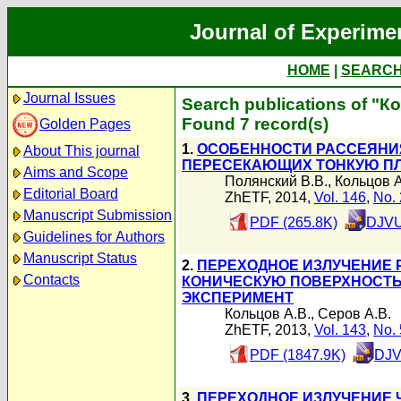
Journal of Experime
HOME
|
SEARC
Journal Issues
Search publications of "К
Found 7 record(s)
Golden Pages
1.
ОСОБЕННОСТИ РАССЕЯНИЯ
About This journal
ПЕРЕСЕКАЮЩИХ ТОНКУЮ ПЛ
Aims and Scope
Полянский В.В.
,
Кольцов А
Editorial Board
ZhETF, 2014,
Vol. 146
,
No. 
Manuscript Submission
PDF (265.8K)
DJVU
Guidelines for Authors
Manuscript Status
2.
ПЕРЕХОДНОЕ ИЗЛУЧЕНИЕ 
Contacts
КОНИЧЕСКУЮ ПОВЕРХНОСТЬ
ЭКСПЕРИМЕНТ
Кольцов А.В.
,
Серов А.В.
ZhETF, 2013,
Vol. 143
,
No. 
PDF (1847.9K)
DJV
3.
ПЕРЕХОДНОЕ ИЗЛУЧЕНИЕ 