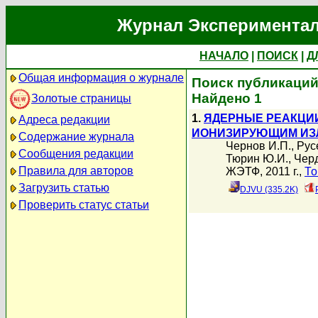
Журнал Экспериментал
НАЧАЛО
|
ПОИСК
|
Д
Общая информация о журнале
Поиск публикаций 
Найдено 1
Золотые страницы
1.
ЯДЕРНЫЕ РЕАКЦИИ
Адреса редакции
ИОНИЗИРУЮЩИМ ИЗ
Содержание журнала
Чернов И.П.
,
Рус
Сообщения редакции
Тюрин Ю.И.
,
Чер
Правила для авторов
ЖЭТФ, 2011 г.,
То
Загрузить статью
DJVU (335.2K)
Проверить статус статьи