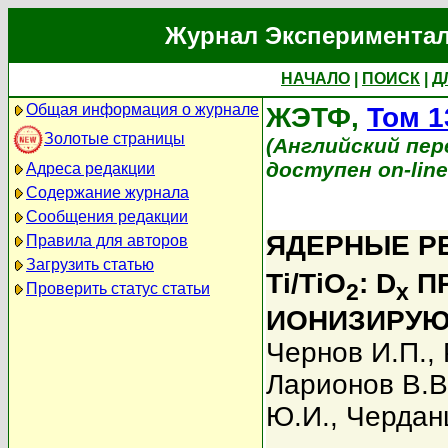
Журнал Экспериментал
НАЧАЛО
|
ПОИСК
|
Д
Общая информация о журнале
ЖЭТФ,
Том 1
Золотые страницы
(Английский перев
доступен on-lin
Адреса редакции
Содержание журнала
Сообщения редакции
ЯДЕРНЫЕ РЕ
Правила для авторов
Загрузить статью
Ti/TiO
: D
ПР
2
x
Проверить статус статьи
ИОНИЗИРУЮ
Чернов И.П.
,
Ларионов В.В
Ю.И.
,
Чердан