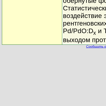
обернутые фо
Статистическ
воздействие э
рентгеновски
Pd/PdO:D
и T
x
выходом прот
Сообщить о