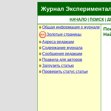
Журнал Экспериментал
НАЧАЛО
|
ПОИСК
|
Д
Общая информация о журнале
По
На
Золотые страницы
Адреса редакции
Содержание журнала
Сообщения редакции
Правила для авторов
Загрузить статью
Проверить статус статьи